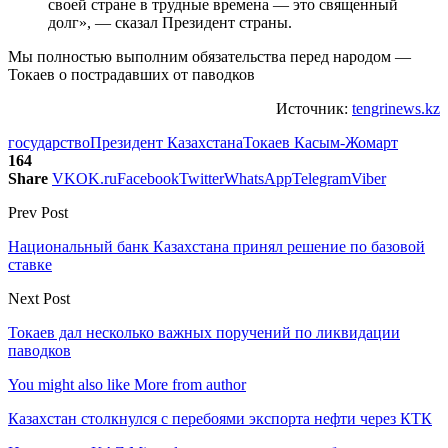
своей стране в трудные времена — это священный
долг», — сказал Президент страны.
Мы полностью выполним обязательства перед народом —
Токаев о пострадавших от паводков
Источник:
tengrinews.kz
государство
Президент Казахстана
Токаев Касым-Жомарт
164
Share
VK
OK.ru
Facebook
Twitter
WhatsApp
Telegram
Viber
Prev Post
Национальный банк Казахстана принял решение по базовой
ставке
Next Post
Токаев дал несколько важных поручений по ликвидации
паводков
You might also like
More from author
Казахстан столкнулся с перебоями экспорта нефти через КТК