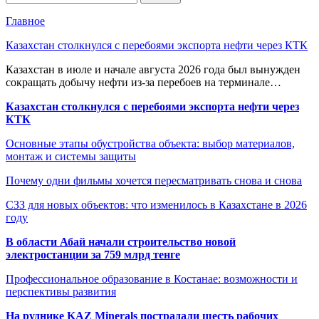
Главное
Казахстан столкнулся с перебоями экспорта нефти через КТК
Казахстан в июле и начале августа 2026 года был вынужден
сокращать добычу нефти из-за перебоев на терминале…
Казахстан столкнулся с перебоями экспорта нефти через
КТК
Основные этапы обустройства объекта: выбор материалов,
монтаж и системы защиты
Почему одни фильмы хочется пересматривать снова и снова
СЗЗ для новых объектов: что изменилось в Казахстане в 2026
году
В области Абай начали строительство новой
электростанции за 759 млрд тенге
Профессиональное образование в Костанае: возможности и
перспективы развития
На руднике KAZ Minerals пострадали шесть рабочих