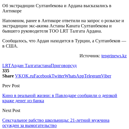
Об экстрадиции Султанбекова и Ардана высказались в
Антикоре
Напомним, ранее в Антикоре ответили на запрос о розыске и
экстрадиции экс-акима Астаны Каната Султанбекова и
бывшего руководителя ТОО LRT Талгата Ардана.
Сообщалось, что Ардан находится в Турции, а Султанбеков —
в США.
Источник:
tengrinews.kz
LRT
Ардан Талгат
астана
Приговор
суд
335
Share
VK
OK.ru
Facebook
Twitter
WhatsApp
Telegram
Viber
Prev Post
Кино в реальной жизни: в Павлодаре сообщили о дерзкой
краже денег из банка
Next Post
Сексуальное рабство школьницы: 21-летний мужчина
осужден за вымогательство