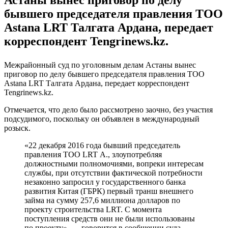
бывшего председателя правления ТОО
Astana LRT Талгата Ардана, передает
корреспондент Tengrinews.kz.
Межрайонный суд по уголовным делам Астаны вынес
приговор по делу бывшего председателя правления ТОО
Astana LRT Талгата Ардана, передает корреспондент
Tengrinews.kz.
Отмечается, что дело было рассмотрено заочно, без участия
подсудимого, поскольку он объявлен в международный
розыск.
«22 декабря 2016 года бывший председатель
правления ТОО LRT А., злоупотребляя
должностными полномочиями, вопреки интересам
службы, при отсутствии фактической потребности
незаконно запросил у государственного банка
развития Китая (ГБРК) первый транш внешнего
займа на сумму 257,6 миллиона долларов по
проекту строительства LRT. С момента
поступления средств они не были использованы
по проекту», — говорится в сообщении суда.