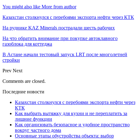
You might also like
More from author
Казахстан столкнулся с перебоями экспорта нефти через КТК
На руднике KAZ Minerals пострадали шесть рабочих
На что обратить внимание при покупке автоклавного
газоблока для коттеджа
В Астане начали тестовый запуск LRT после многолетней
стройки
Prev
Next
Comments are closed.
Последние новости
Казахстан столкнулся с перебоями экспорта нефти через
КТК
Как выбрать вытяжку для кухни и не переплатить за
лишние функции
Как организовать безопасное и удобное пространство
вокруг частного дома
Основные этапы обустройства объекта: выбор