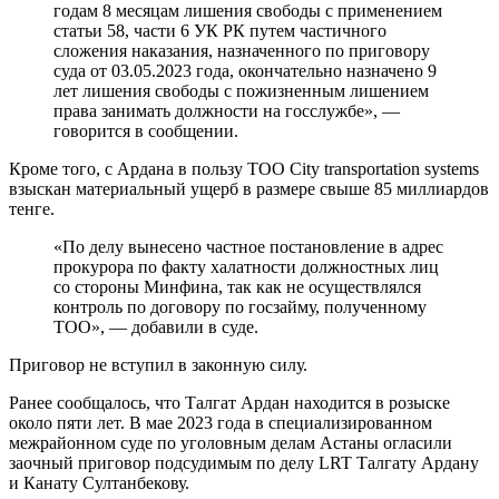
годам 8 месяцам лишения свободы с применением
статьи 58, части 6 УК РК путем частичного
сложения наказания, назначенного по приговору
суда от 03.05.2023 года, окончательно назначено 9
лет лишения свободы с пожизненным лишением
права занимать должности на госслужбе», —
говорится в сообщении.
Кроме того, с Ардана в пользу ТОО City transportation systems
взыскан материальный ущерб в размере свыше 85 миллиардов
тенге.
«По делу вынесено частное постановление в адрес
прокурора по факту халатности должностных лиц
со стороны Минфина, так как не осуществлялся
контроль по договору по госзайму, полученному
ТОО», — добавили в суде.
Приговор не вступил в законную силу.
Ранее сообщалось, что Талгат Ардан находится в розыске
около пяти лет. В мае 2023 года в специализированном
межрайонном суде по уголовным делам Астаны огласили
заочный приговор подсудимым по делу LRT Талгату Ардану
и Канату Султанбекову.