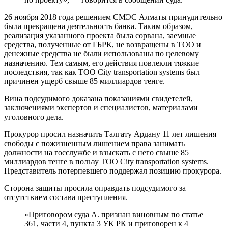
26 ноября 2018 года решением СМЭС Алматы принудительно
была прекращена деятельность банка. Таким образом,
реализация указанного проекта была сорвана, заемные
средства, полученные от ГБРК, не возвращены в ТОО и
денежные средства не были использованы по целевому
назначению. Тем самым, его действия повлекли тяжкие
последствия, так как ТОО City transportation systems был
причинен ущерб свыше 85 миллиардов тенге.
Вина подсудимого доказана показаниями свидетелей,
заключениями экспертов и специалистов, материалами
уголовного дела.
Прокурор просил назначить Талгату Ардану 11 лет лишения
свободы с пожизненным лишением права занимать
должности на госслужбе и взыскать с него свыше 85
миллиардов тенге в пользу ТОО City transportation systems.
Представитель потерпевшего поддержал позицию прокурора.
Сторона защиты просила оправдать подсудимого за
отсутствием состава преступления.
«Приговором суда А. признан виновным по статье
361, части 4, пункта 3 УК РК и приговорен к 4