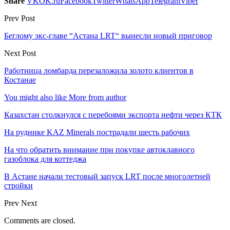
Share
VK
OK.ru
Facebook
Twitter
WhatsApp
Telegram
Viber
Prev Post
Беглому экс-главе “Астана LRT“ вынесли новый приговор
Next Post
Работница ломбарда перезаложила золото клиентов в
Костанае
You might also like
More from author
Казахстан столкнулся с перебоями экспорта нефти через КТК
На руднике KAZ Minerals пострадали шесть рабочих
На что обратить внимание при покупке автоклавного
газоблока для коттеджа
В Астане начали тестовый запуск LRT после многолетней
стройки
Prev
Next
Comments are closed.