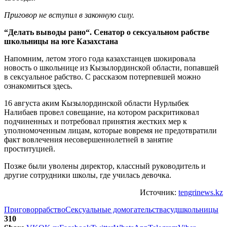
Приговор не вступил в законную силу.
“Делать выводы рано“. Сенатор о сексуальном рабстве
школьницы на юге Казахстана
Напомним, летом этого года казахстанцев шокировала
новость о школьнице из Кызылординской области, попавшей
в сексуальное рабство. С рассказом потерпевшей можно
ознакомиться здесь.
16 августа аким Кызылординской области Нурлыбек
Налибаев провел совещание, на котором раскритиковал
подчиненных и потребовал принятия жестких мер к
уполномоченным лицам, которые вовремя не предотвратили
факт вовлечения несовершеннолетней в занятие
проституцией.
Позже были уволены директор, классный руководитель и
другие сотрудники школы, где училась девочка.
Источник:
tengrinews.kz
Приговор
рабство
Сексуальные домогательства
суд
школьницы
310