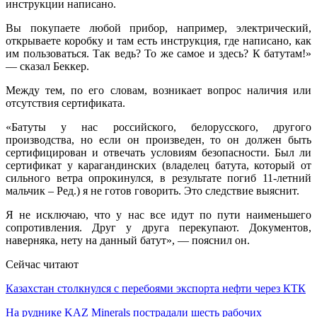
инструкции написано.
Вы покупаете любой прибор, например, электрический,
открываете коробку и там есть инструкция, где написано, как
им пользоваться. Так ведь? То же самое и здесь? К батутам!»
— сказал Беккер.
Между тем, по его словам, возникает вопрос наличия или
отсутствия сертификата.
«Батуты у нас российского, белорусского, другого
производства, но если он произведен, то он должен быть
сертифицирован и отвечать условиям безопасности. Был ли
сертификат у карагандинских (владелец батута, который от
сильного ветра опрокинулся, в результате погиб 11-летний
мальчик – Ред.) я не готов говорить. Это следствие выяснит.
Я не исключаю, что у нас все идут по пути наименьшего
сопротивления. Друг у друга перекупают. Документов,
наверняка, нету на данный батут», — пояснил он.
Сейчас читают
Казахстан столкнулся с перебоями экспорта нефти через КТК
На руднике KAZ Minerals пострадали шесть рабочих