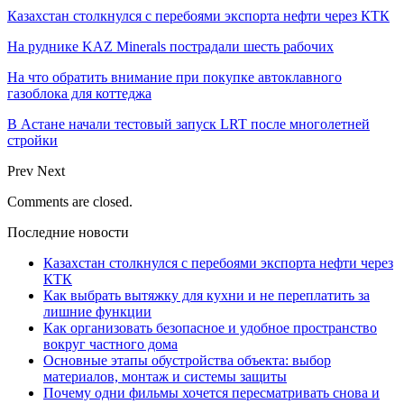
Казахстан столкнулся с перебоями экспорта нефти через КТК
На руднике KAZ Minerals пострадали шесть рабочих
На что обратить внимание при покупке автоклавного
газоблока для коттеджа
В Астане начали тестовый запуск LRT после многолетней
стройки
Prev
Next
Comments are closed.
Последние новости
Казахстан столкнулся с перебоями экспорта нефти через
КТК
Как выбрать вытяжку для кухни и не переплатить за
лишние функции
Как организовать безопасное и удобное пространство
вокруг частного дома
Основные этапы обустройства объекта: выбор
материалов, монтаж и системы защиты
Почему одни фильмы хочется пересматривать снова и