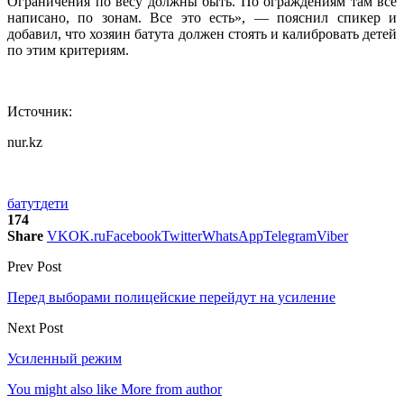
Ограничения по весу должны быть. По ограждениям там все
написано, по зонам. Все это есть», — пояснил спикер и
добавил, что хозяин батута должен стоять и калибровать детей
по этим критериям.
Источник:
nur.kz
батут
дети
174
Share
VK
OK.ru
Facebook
Twitter
WhatsApp
Telegram
Viber
Prev Post
Перед выборами полицейские перейдут на усиление
Next Post
Усиленный режим
You might also like
More from author