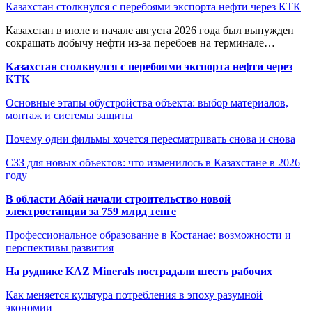
Казахстан столкнулся с перебоями экспорта нефти через КТК
Казахстан в июле и начале августа 2026 года был вынужден
сокращать добычу нефти из-за перебоев на терминале…
Казахстан столкнулся с перебоями экспорта нефти через
КТК
Основные этапы обустройства объекта: выбор материалов,
монтаж и системы защиты
Почему одни фильмы хочется пересматривать снова и снова
СЗЗ для новых объектов: что изменилось в Казахстане в 2026
году
В области Абай начали строительство новой
электростанции за 759 млрд тенге
Профессиональное образование в Костанае: возможности и
перспективы развития
На руднике KAZ Minerals пострадали шесть рабочих
Как меняется культура потребления в эпоху разумной
экономии