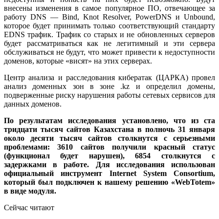
внесены изменения в самое популярное ПО, отвечающее за
работу DNS — Bind, Knot Resolver, PowerDNS и Unbound,
которое будет принимать только соответствующий стандарту
EDNS трафик. Трафик со старых и не обновленных серверов
будет рассматриваться как не легитимный и эти сервера
обслуживаться не будут, что может привести к недоступности
доменов, которые «висят» на этих серверах.
Центр анализа и расследования кибератак (ЦАРКА) провел
анализ доменных зон в зоне .kz и определил домены,
подверженные риску нарушения работы сетевых сервисов для
данных доменов.
По результатам исследования установлено, что из ста
тридцати тысяч сайтов Казахстана в полночь 31 января
около десяти тысяч сайтов столкнутся с серьезными
проблемами: 3610 сайтов получили красный статус
(функционал будет нарушен), 6854 столкнутся с
задержками в работе. Для исследования использован
официальный инструмент Internet System Consortium,
который был подключен к нашему решению «WebTotem»
в виде модуля.
Сейчас читают