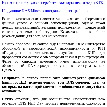
Казахстан столкнулся с перебоями экспорта нефти через КТК
На руднике KAZ Minerals пострадали шесть рабочих
Ранее в казахстанских новостях уже появилась информация о
данной угрозе с общими рекомендациями, однако такой
подход неправильный. Результат исследования – конкретный
список уязвимых веб-ресурсов Казахстана, а не общие
рекомендации для всех, без конкретики.
Список проблемных сайтов будет направлен в Министерство
оборонной и аэрокосмической промышленности и РГП
«Государственная техническая служба» при КНБ для
проработки совместно с операторами связи и регистраторами.
Файл со списком доменных имен использующих не
обновленный DNS-сервера доступен в телеграм канале
ЦАРКА.
Например, в список попал сайт министерства финансов
(minfin.gov.kz) использующий три DNS-сервера, два из
которых на настоящий момент не обновлены и могут быть
отключены.
Важно отметить, что для большинства казахстанских веб-
ресурсов DNS Flag Day пройдет незамеченным. Сложности