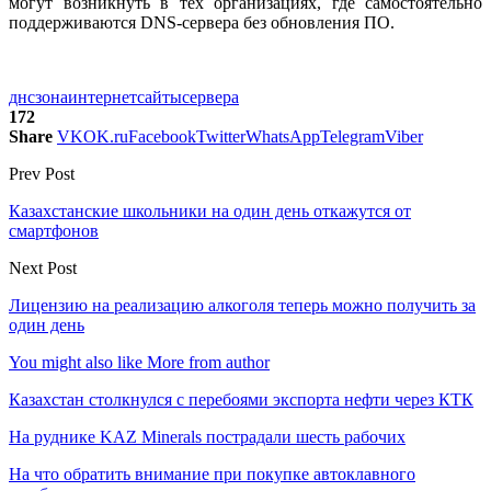
могут возникнуть в тех организациях, где самостоятельно
поддерживаются DNS-сервера без обновления ПО.
днс
зона
интернет
сайты
сервера
172
Share
VK
OK.ru
Facebook
Twitter
WhatsApp
Telegram
Viber
Prev Post
Казахстанские школьники на один день откажутся от
смартфонов
Next Post
Лицензию на реализацию алкоголя теперь можно получить за
один день
You might also like
More from author
Казахстан столкнулся с перебоями экспорта нефти через КТК
На руднике KAZ Minerals пострадали шесть рабочих
На что обратить внимание при покупке автоклавного