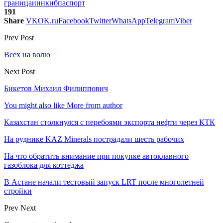
граница
иин
кнб
паспорт
191
Share
VK
OK.ru
Facebook
Twitter
WhatsApp
Telegram
Viber
Prev Post
Всех на волю
Next Post
Бикетов Михаил Филиппович
You might also like
More from author
Казахстан столкнулся с перебоями экспорта нефти через КТК
На руднике KAZ Minerals пострадали шесть рабочих
На что обратить внимание при покупке автоклавного
газоблока для коттеджа
В Астане начали тестовый запуск LRT после многолетней
стройки
Prev
Next