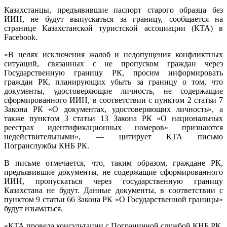
Казахстанцы, предъявившие паспорт старого образца без
ИИН, не будут выпускаться за границу, сообщается на
странице Казахстанской туристской ассоциации (КТА) в
Facebook.
«В целях исключения жалоб и недопущения конфликтных
ситуаций, связанных с не пропуском граждан через
Государственную границу РК, просим информировать
граждан РК, планирующих убыть за границу о том, что
документы, удостоверяющие личность, не содержащие
сформированного ИИН, в соответствии с пунктом 2 статьи 7
Закона РК «О документах, удостоверяющих личность», а
также пунктом 3 статьи 13 Закона РК «О национальных
реестрах идентификационных номеров» признаются
недействительными», — цитирует КТА письмо
Погранслужбы КНБ РК.
В письме отмечается, что, таким образом, граждане РК,
предъявившие документы, не содержащие сформированного
ИИН, пропускаться через государственную границу
Казахстана не будут. Данные документы, в соответствии с
пунктом 9 статьи 66 Закона РК «О Государственной границы»
будут изыматься.
«КТА провела консультации с Пограничной службой КНБ РК,