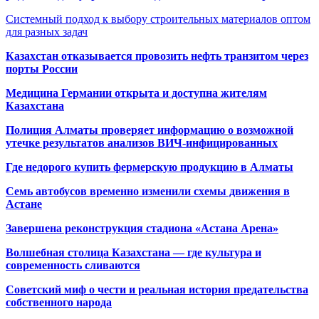
Системный подход к выбору строительных материалов оптом
для разных задач
Казахстан отказывается провозить нефть транзитом через
порты России
Медицина Германии открыта и доступна жителям
Казахстана
Полиция Алматы проверяет информацию о возможной
утечке результатов анализов ВИЧ-инфицированных
Где недорого купить фермерскую продукцию в Алматы
Семь автобусов временно изменили схемы движения в
Астане
Завершена реконструкция стадиона «Астана Арена»
Волшебная столица Казахстана — где культура и
современность сливаются
Советский миф о чести и реальная история предательства
собственного народа