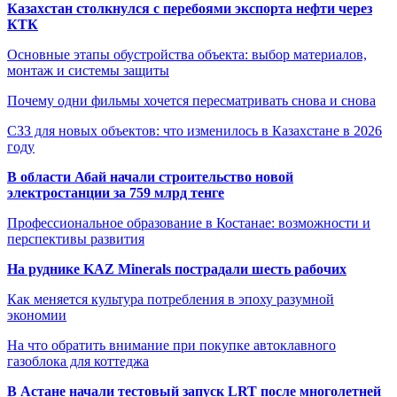
Казахстан столкнулся с перебоями экспорта нефти через
КТК
Основные этапы обустройства объекта: выбор материалов,
монтаж и системы защиты
Почему одни фильмы хочется пересматривать снова и снова
СЗЗ для новых объектов: что изменилось в Казахстане в 2026
году
В области Абай начали строительство новой
электростанции за 759 млрд тенге
Профессиональное образование в Костанае: возможности и
перспективы развития
На руднике KAZ Minerals пострадали шесть рабочих
Как меняется культура потребления в эпоху разумной
экономии
На что обратить внимание при покупке автоклавного
газоблока для коттеджа
В Астане начали тестовый запуск LRT после многолетней