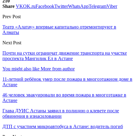
210
Share
VK
OK.ru
Facebook
Twitter
WhatsApp
Telegram
Viber
Prev Post
Театр «Алатау» впервые капитально отремонтируют в
Алматы
Next Post
Почти на сутки ограничат движение транспорта на участке
проспекта Мангилик Ел в Астане
You might also like
More from author
11-летний ребёнок умер после пожара в многоэтажном доме в
Астане
46 человек эвакуировали во время пожара в многоэтажке в
Астане
Глава ДУИС Астаны заявил в полицию о клевете после
обвинения в изнасиловании
ДТП с участием микроавтобуса в Астане: водитель погиб