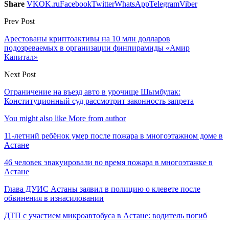
Share
VK
OK.ru
Facebook
Twitter
WhatsApp
Telegram
Viber
Prev Post
Арестованы криптоактивы на 10 млн долларов
подозреваемых в организации финпирамиды «Амир
Капитал»
Next Post
Ограничение на въезд авто в урочище Шымбулак:
Конституционный суд рассмотрит законность запрета
You might also like
More from author
11-летний ребёнок умер после пожара в многоэтажном доме в
Астане
46 человек эвакуировали во время пожара в многоэтажке в
Астане
Глава ДУИС Астаны заявил в полицию о клевете после
обвинения в изнасиловании
ДТП с участием микроавтобуса в Астане: водитель погиб