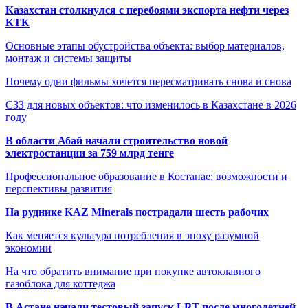
Казахстан столкнулся с перебоями экспорта нефти через
КТК
Основные этапы обустройства объекта: выбор материалов,
монтаж и системы защиты
Почему одни фильмы хочется пересматривать снова и снова
СЗЗ для новых объектов: что изменилось в Казахстане в 2026
году
В области Абай начали строительство новой
электростанции за 759 млрд тенге
Профессиональное образование в Костанае: возможности и
перспективы развития
На руднике KAZ Minerals пострадали шесть рабочих
Как меняется культура потребления в эпоху разумной
экономии
На что обратить внимание при покупке автоклавного
газоблока для коттеджа
В Астане начали тестовый запуск LRT после многолетней