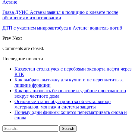
Астане
Глава ДУИС Астаны заявил в полицию о клевете после
обвинения в изнасиловании
ДТП с участием микроавтобуса в Астане: водитель погиб
Prev
Next
Comments are closed.
Последние новости
Казахстан столкнулся с перебоями экспорта нефти через
КТК
Как выбрать вытяжку для кухни и не переплатить за
лишние функции
Как организовать безопасное и удобное пространство
вокруг частного дома
Основные этапы обустройства объекта: выбор
материалов, монтаж и системы защиты
Почему одни фильмы хочется пересматривать снова и
снова