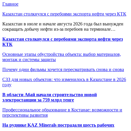
Главное
Казахстан столкнулся с перебоями экспорта нефти через КТК
Казахстан в июле и начале августа 2026 года был вынужден
сокращать добычу нефти из-за перебоев на терминале…
Казахстан столкнулся с перебоями экспорта нефти через
КТК
Основные этапы обустройства объекта: выбор материалов,
монтаж и системы защиты
Почему одни фильмы хочется пересматривать снова и снова
СЗЗ для новых объектов: что изменилось в Казахстане в 2026
году
В области Абай начали строительство новой
электростанции за 759 млрд тенге
Профессиональное образование в Костанае: возможности и
перспективы развития
На руднике KAZ Minerals пострадали шесть рабочих