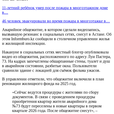
11-летний ребёнок умер после пожара в многоэтажном доме
в…
46 человек эвакуировали во время пожара в многоэтажке в…
Аварийное общежитие, в котором сделали видеозапись,
вызвавшую резонанс в социальных сетях, снесут в Астане. Об
этом Informburo.kz сообщили в столичном управлении жилья
и жилищной инспекции.
Накануне в социальных сетях местный блогер опубликовала
видео из общежития, расположенного по адресу Луи Пастера,
73. На кадрах запечатлены обшарпанные стены, туалет и душ
в аварийном состоянии, разбитые окна. Пользователи
сравнили здание с локацией для съёмок фильма ужасов.
В управлении отметили, что общежитие включили в план
реновации жилищного фонда на 2025 год.
«Сейчас ведутся процедуры с жителями по сбору
документов. В связи с проведением процедуры
приобретения квартир жители аварийного дома
№73 будут переселены в новые квартиры в первом
квартале 2026 года. После общежитие снесут», –