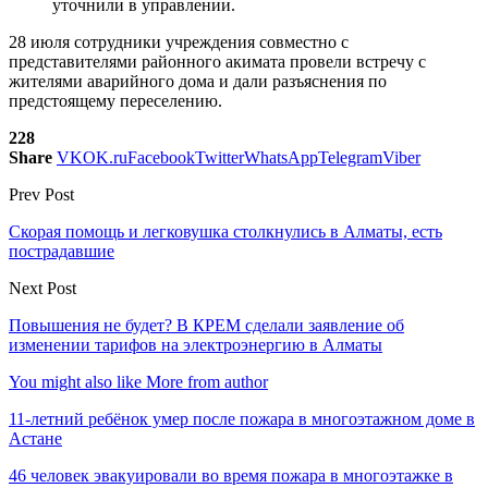
уточнили в управлении.
28 июля сотрудники учреждения совместно с
представителями районного акимата провели встречу с
жителями аварийного дома и дали разъяснения по
предстоящему переселению.
228
Share
VK
OK.ru
Facebook
Twitter
WhatsApp
Telegram
Viber
Prev Post
Скорая помощь и легковушка столкнулись в Алматы, есть
пострадавшие
Next Post
Повышения не будет? В КРЕМ сделали заявление об
изменении тарифов на электроэнергию в Алматы
You might also like
More from author
11-летний ребёнок умер после пожара в многоэтажном доме в
Астане
46 человек эвакуировали во время пожара в многоэтажке в