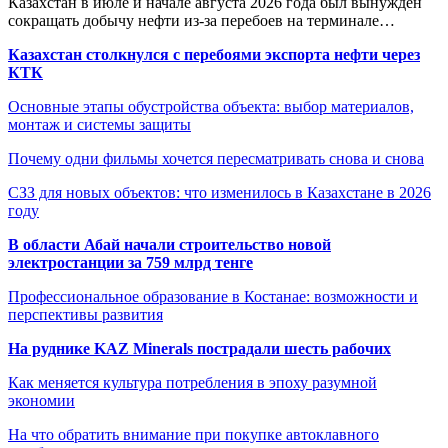
Казахстан в июле и начале августа 2026 года был вынужден
сокращать добычу нефти из-за перебоев на терминале…
Казахстан столкнулся с перебоями экспорта нефти через
КТК
Основные этапы обустройства объекта: выбор материалов,
монтаж и системы защиты
Почему одни фильмы хочется пересматривать снова и снова
СЗЗ для новых объектов: что изменилось в Казахстане в 2026
году
В области Абай начали строительство новой
электростанции за 759 млрд тенге
Профессиональное образование в Костанае: возможности и
перспективы развития
На руднике KAZ Minerals пострадали шесть рабочих
Как меняется культура потребления в эпоху разумной
экономии
На что обратить внимание при покупке автоклавного