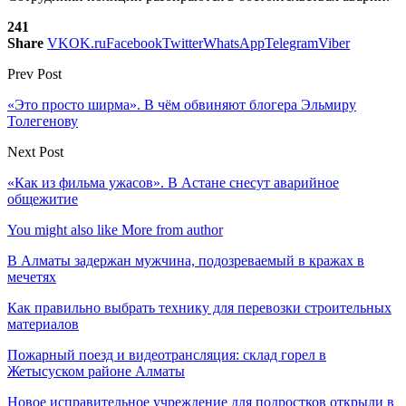
241
Share
VK
OK.ru
Facebook
Twitter
WhatsApp
Telegram
Viber
Prev Post
«Это просто ширма». В чём обвиняют блогера Эльмиру
Толегенову
Next Post
«Как из фильма ужасов». В Астане снесут аварийное
общежитие
You might also like
More from author
В Алматы задержан мужчина, подозреваемый в кражах в
мечетях
Как правильно выбрать технику для перевозки строительных
материалов
Пожарный поезд и видеотрансляция: склад горел в
Жетысуском районе Алматы
Новое исправительное учреждение для подростков открыли в