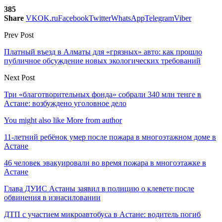
385
Share
VK
OK.ru
Facebook
Twitter
WhatsApp
Telegram
Viber
Prev Post
Платный въезд в Алматы для «грязных» авто: как прошло
публичное обсуждение новых экологических требований
Next Post
Три «благотворительных фонда» собрали 340 млн тенге в
Астане: возбуждено уголовное дело
You might also like
More from author
11-летний ребёнок умер после пожара в многоэтажном доме в
Астане
46 человек эвакуировали во время пожара в многоэтажке в
Астане
Глава ДУИС Астаны заявил в полицию о клевете после
обвинения в изнасиловании
ДТП с участием микроавтобуса в Астане: водитель погиб