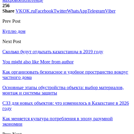
махровое
полотенце
256
Share
VK
OK.ru
Facebook
Twitter
WhatsApp
Telegram
Viber
Prev Post
Куплю дом
Next Post
Сколько будут отдыхать казахстанцы в 2019 году
You might also like
More from author
Как организовать безопасное и удобное пространство вокруг
частного дома
Основные этапы обустройства объекта: выбор материалов,
монтаж и системы защиты
СЗЗ для новых объектов: что изменилось в Казахстане в 2026
году
Как меняется культура потребления в эпоху разумной
экономии