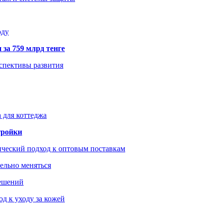
оду
 за 759 млрд тенге
рспективы развития
 для коттеджа
тройки
ический подход к оптовым поставкам
тельно меняться
решений
д к уходу за кожей