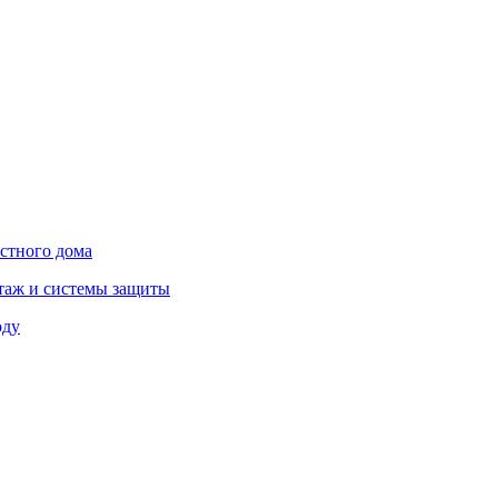
астного дома
нтаж и системы защиты
оду