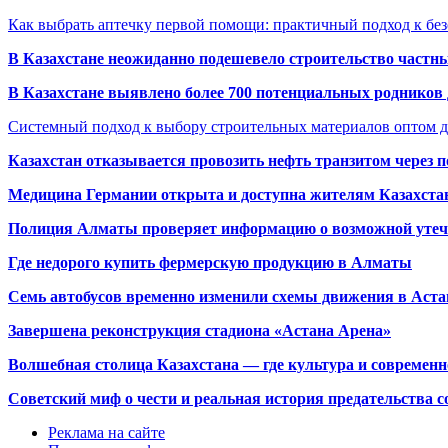
Как выбрать аптечку первой помощи: практичный подход к бе
В Казахстане неожиданно подешевело строительство частн
В Казахстане выявлено более 700 потенциальных родников 
Системный подход к выбору строительных материалов оптом д
Казахстан отказывается провозить нефть транзитом через 
Медицина Германии открыта и доступна жителям Казахста
Полиция Алматы проверяет информацию о возможной утеч
Где недорого купить фермерскую продукцию в Алматы
Семь автобусов временно изменили схемы движения в Аста
Завершена реконструкция стадиона «Астана Арена»
Волшебная столица Казахстана — где культура и современн
Советский миф о чести и реальная история предательства с
Реклама на сайте