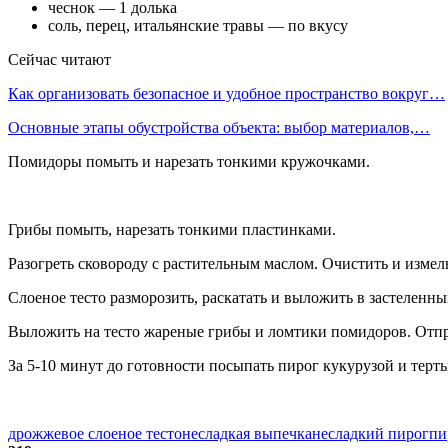
чеснок — 1 долька
соль, перец, итальянские травы — по вкусу
Сейчас читают
Как организовать безопасное и удобное пространство вокруг…
Основные этапы обустройства объекта: выбор материалов,…
Помидоры помыть и нарезать тонкими кружочками.
Грибы помыть, нарезать тонкими пластинками.
Разогреть сковороду с растительным маслом. Очистить и измел
Слоеное тесто разморозить, раскатать и выложить в застеленн
Выложить на тесто жареные грибы и ломтики помидоров. Отпра
За 5-10 минут до готовности посыпать пирог кукурузой и терт
дрожжевое слоеное тесто
несладкая выпечка
несладкий пирог
пи