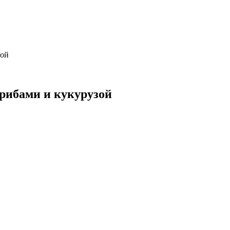
зой
грибами и кукурузой