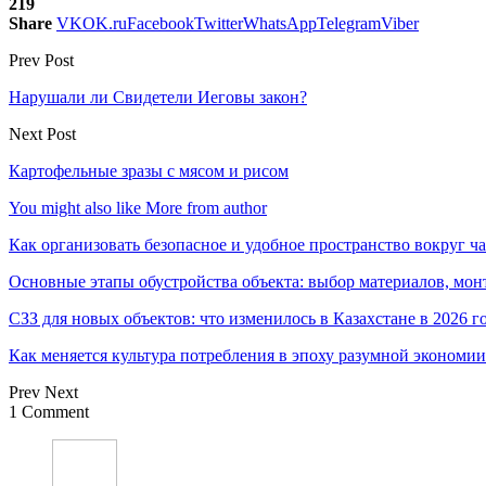
219
Share
VK
OK.ru
Facebook
Twitter
WhatsApp
Telegram
Viber
Prev Post
Нарушали ли Свидетели Иеговы закон?
Next Post
Картофельные зразы с мясом и рисом
You might also like
More from author
Как организовать безопасное и удобное пространство вокруг ч
Основные этапы обустройства объекта: выбор материалов, мо
СЗЗ для новых объектов: что изменилось в Казахстане в 2026 г
Как меняется культура потребления в эпоху разумной экономии
Prev
Next
1 Comment