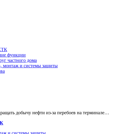
 КТК
шние функции
руг частного дома
в, монтаж и системы защиты
ова
кращать добычу нефти из-за перебоев на терминале…
ТК
нтаж и системы защиты