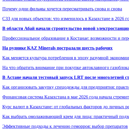
Почему одни фильмы хочется пересматривать снова и снова
СЗЗ для новых объектов: что изменилось в Казахстане в 2026 г
В области Абай начали строительство новой электростанции
Профессиональное образование в Костанае: возможности и пе
На руднике KAZ Minerals пострадали шесть рабочих
Как меняется культура потребления в эпоху разумной экономии
На что обратить внимание при покупке автоклавного газоблока
В Астане начали тестовый запуск LRT после многолетней с
Как организовать закупку спецодежды для предприятия: практ
Финансовая система Казахстана в мае 2026 года начала стреми
Курс валют в Казахстане: от глобальных факторов до личных 
Как выбрать омолаживающий крем для лица: практичный подхо
Эффективные подходы к лечению геморроя: выбор препаратов