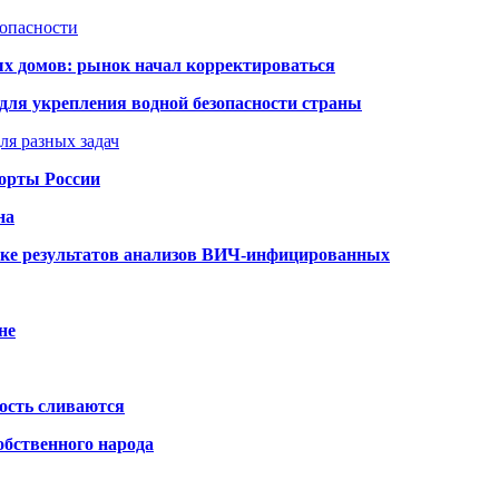
зопасности
ых домов: рынок начал корректироваться
для укрепления водной безопасности страны
ля разных задач
порты России
на
ке результатов анализов ВИЧ-инфицированных
не
ость сливаются
обственного народа