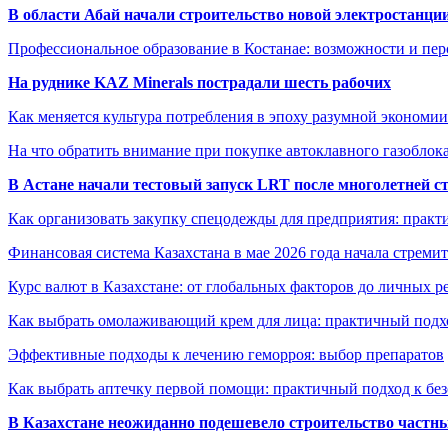
В области Абай начали строительство новой электростанции
Профессиональное образование в Костанае: возможности и пе
На руднике KAZ Minerals пострадали шесть рабочих
Как меняется культура потребления в эпоху разумной экономии
На что обратить внимание при покупке автоклавного газоблока
В Астане начали тестовый запуск LRT после многолетней с
Как организовать закупку спецодежды для предприятия: практ
Финансовая система Казахстана в мае 2026 года начала стреми
Курс валют в Казахстане: от глобальных факторов до личных 
Как выбрать омолаживающий крем для лица: практичный подхо
Эффективные подходы к лечению геморроя: выбор препаратов
Как выбрать аптечку первой помощи: практичный подход к бе
В Казахстане неожиданно подешевело строительство частн