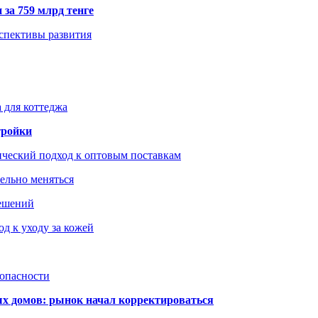
 за 759 млрд тенге
рспективы развития
 для коттеджа
тройки
ический подход к оптовым поставкам
тельно меняться
решений
д к уходу за кожей
зопасности
ых домов: рынок начал корректироваться