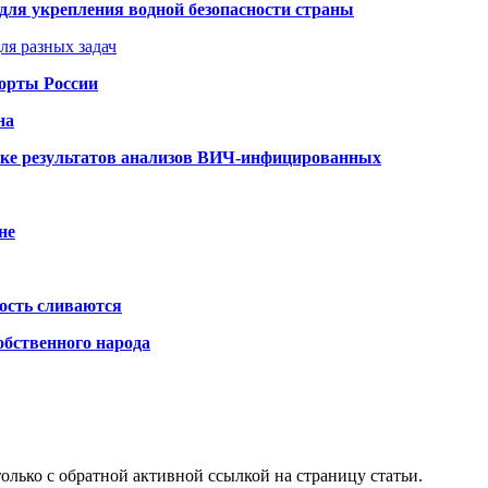
для укрепления водной безопасности страны
ля разных задач
порты России
на
ке результатов анализов ВИЧ-инфицированных
не
ость сливаются
обственного народа
олько с обратной активной ссылкой на страницу статьи.