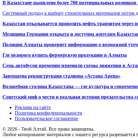
В Казахстане выявлено более 700 потенциальных родников 
Системный подход к выбору строительных материалов оптом д
Казахстан отказывается провозить нефть транзитом через 
Медицина Германии открыта и доступна жителям Казахста
Полиция Алматы проверяет информацию о возможной утеч
Где недорого купить фермерскую продукцию в Алматы
Семь автобусов временно изменили схемы движения в Аста
Завершена реконструкция стадиона «Астана Арена»
Волшебная столица Казахстана — где культура и современн
Советский миф о чести и реальная история предательства с
Реклама на сайте
Политика конфиденциальности
Пользовательское соглашение
© 2026 - Твой Алтай. Все права защищены.
Любое копирование материалов с нашего ресурса разрешается т