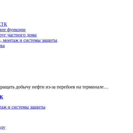
 КТК
шние функции
руг частного дома
в, монтаж и системы защиты
ова
кращать добычу нефти из-за перебоев на терминале…
ТК
нтаж и системы защиты
оду