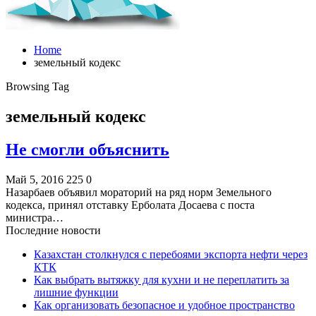
Home
земельный кодекс
Browsing Tag
земельный кодекс
Не смогли объяснить
Май 5, 2016
225
0
Назарбаев объявил мораторий на ряд норм Земельного
кодекса, принял отставку Ерболата Досаева с поста
министра…
Последние новости
Казахстан столкнулся с перебоями экспорта нефти через
КТК
Как выбрать вытяжку для кухни и не переплатить за
лишние функции
Как организовать безопасное и удобное пространство