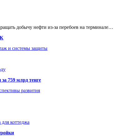
кращать добычу нефти из-за перебоев на терминале…
ТК
нтаж и системы защиты
оду
 за 759 млрд тенге
рспективы развития
 для коттеджа
тройки