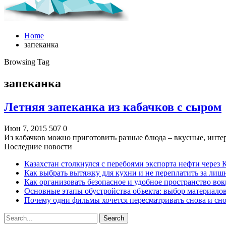
Home
запеканка
Browsing Tag
запеканка
Летняя запеканка из кабачков с сыром
Июн 7, 2015
507
0
Из кабачков можно приготовить разные блюда – вкусные, инте
Последние новости
Казахстан столкнулся с перебоями экспорта нефти через
Как выбрать вытяжку для кухни и не переплатить за ли
Как организовать безопасное и удобное пространство вок
Основные этапы обустройства объекта: выбор материало
Почему одни фильмы хочется пересматривать снова и сн