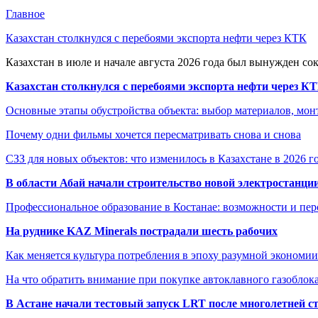
Главное
Казахстан столкнулся с перебоями экспорта нефти через КТК
Казахстан в июле и начале августа 2026 года был вынужден со
Казахстан столкнулся с перебоями экспорта нефти через К
Основные этапы обустройства объекта: выбор материалов, мо
Почему одни фильмы хочется пересматривать снова и снова
СЗЗ для новых объектов: что изменилось в Казахстане в 2026 г
В области Абай начали строительство новой электростанции
Профессиональное образование в Костанае: возможности и пе
На руднике KAZ Minerals пострадали шесть рабочих
Как меняется культура потребления в эпоху разумной экономии
На что обратить внимание при покупке автоклавного газоблока
В Астане начали тестовый запуск LRT после многолетней с