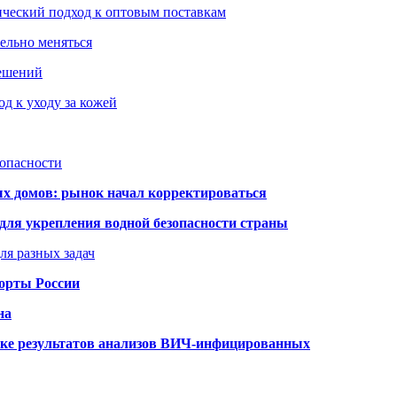
ический подход к оптовым поставкам
тельно меняться
решений
д к уходу за кожей
зопасности
ых домов: рынок начал корректироваться
для укрепления водной безопасности страны
ля разных задач
порты России
на
ке результатов анализов ВИЧ-инфицированных