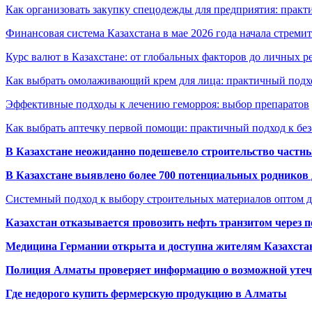
Как организовать закупку спецодежды для предприятия: практ
Финансовая система Казахстана в мае 2026 года начала стреми
Курс валют в Казахстане: от глобальных факторов до личных 
Как выбрать омолаживающий крем для лица: практичный подхо
Эффективные подходы к лечению геморроя: выбор препаратов
Как выбрать аптечку первой помощи: практичный подход к бе
В Казахстане неожиданно подешевело строительство частн
В Казахстане выявлено более 700 потенциальных родников 
Системный подход к выбору строительных материалов оптом д
Казахстан отказывается провозить нефть транзитом через 
Медицина Германии открыта и доступна жителям Казахста
Полиция Алматы проверяет информацию о возможной утеч
Где недорого купить фермерскую продукцию в Алматы