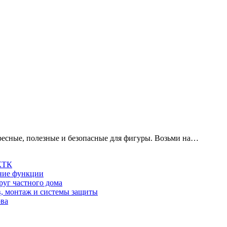
ресные, полезные и безопасные для фигуры. Возьми на…
 КТК
шние функции
руг частного дома
в, монтаж и системы защиты
ова