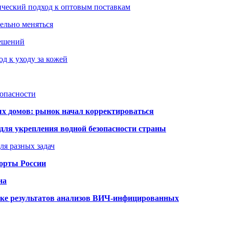
ический подход к оптовым поставкам
тельно меняться
решений
д к уходу за кожей
зопасности
ых домов: рынок начал корректироваться
для укрепления водной безопасности страны
ля разных задач
порты России
на
ке результатов анализов ВИЧ-инфицированных