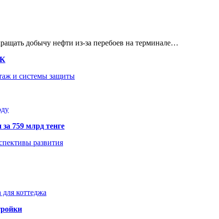
кращать добычу нефти из-за перебоев на терминале…
ТК
нтаж и системы защиты
оду
 за 759 млрд тенге
рспективы развития
 для коттеджа
тройки