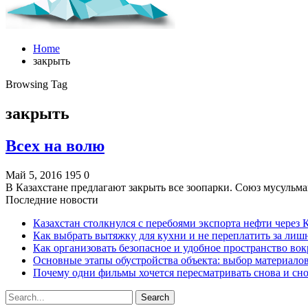
Home
закрыть
Browsing Tag
закрыть
Всех на волю
Май 5, 2016
195
0
В Казахстане предлагают закрыть все зоопарки. Союз мусуль
Последние новости
Казахстан столкнулся с перебоями экспорта нефти через
Как выбрать вытяжку для кухни и не переплатить за ли
Как организовать безопасное и удобное пространство вок
Основные этапы обустройства объекта: выбор материало
Почему одни фильмы хочется пересматривать снова и сн