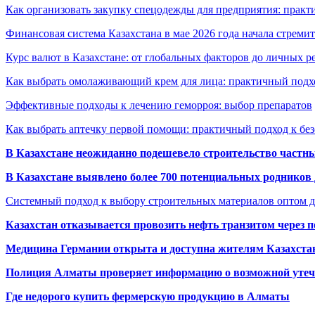
Как организовать закупку спецодежды для предприятия: практ
Финансовая система Казахстана в мае 2026 года начала стреми
Курс валют в Казахстане: от глобальных факторов до личных 
Как выбрать омолаживающий крем для лица: практичный подхо
Эффективные подходы к лечению геморроя: выбор препаратов
Как выбрать аптечку первой помощи: практичный подход к бе
В Казахстане неожиданно подешевело строительство частн
В Казахстане выявлено более 700 потенциальных родников 
Системный подход к выбору строительных материалов оптом д
Казахстан отказывается провозить нефть транзитом через 
Медицина Германии открыта и доступна жителям Казахста
Полиция Алматы проверяет информацию о возможной утеч
Где недорого купить фермерскую продукцию в Алматы