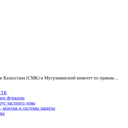
ман Казахстана (СМК) и Мусульманский комитет по правам…
 КТК
шние функции
руг частного дома
в, монтаж и системы защиты
ова