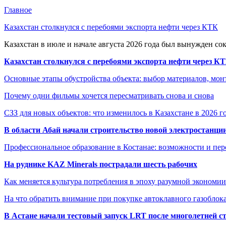
Главное
Казахстан столкнулся с перебоями экспорта нефти через КТК
Казахстан в июле и начале августа 2026 года был вынужден со
Казахстан столкнулся с перебоями экспорта нефти через К
Основные этапы обустройства объекта: выбор материалов, мо
Почему одни фильмы хочется пересматривать снова и снова
СЗЗ для новых объектов: что изменилось в Казахстане в 2026 г
В области Абай начали строительство новой электростанции
Профессиональное образование в Костанае: возможности и пе
На руднике KAZ Minerals пострадали шесть рабочих
Как меняется культура потребления в эпоху разумной экономии
На что обратить внимание при покупке автоклавного газоблока
В Астане начали тестовый запуск LRT после многолетней с