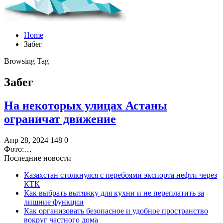
Home
Забег
Browsing Tag
Забег
На некоторых улицах Астаны
ограничат движение
Апр 28, 2024
148
0
Фото:…
Последние новости
Казахстан столкнулся с перебоями экспорта нефти через
КТК
Как выбрать вытяжку для кухни и не переплатить за
лишние функции
Как организовать безопасное и удобное пространство
вокруг частного дома