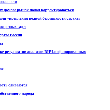
зопасности
ых домов: рынок начал корректироваться
для укрепления водной безопасности страны
ля разных задач
порты России
на
ке результатов анализов ВИЧ-инфицированных
не
ость сливаются
обственного народа