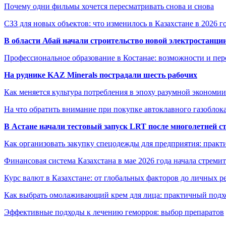
Почему одни фильмы хочется пересматривать снова и снова
СЗЗ для новых объектов: что изменилось в Казахстане в 2026 г
В области Абай начали строительство новой электростанции
Профессиональное образование в Костанае: возможности и пе
На руднике KAZ Minerals пострадали шесть рабочих
Как меняется культура потребления в эпоху разумной экономии
На что обратить внимание при покупке автоклавного газоблока
В Астане начали тестовый запуск LRT после многолетней с
Как организовать закупку спецодежды для предприятия: практ
Финансовая система Казахстана в мае 2026 года начала стреми
Курс валют в Казахстане: от глобальных факторов до личных 
Как выбрать омолаживающий крем для лица: практичный подхо
Эффективные подходы к лечению геморроя: выбор препаратов