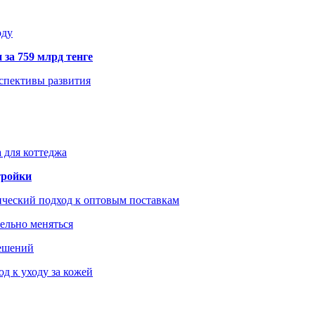
оду
 за 759 млрд тенге
рспективы развития
 для коттеджа
тройки
ический подход к оптовым поставкам
тельно меняться
решений
д к уходу за кожей