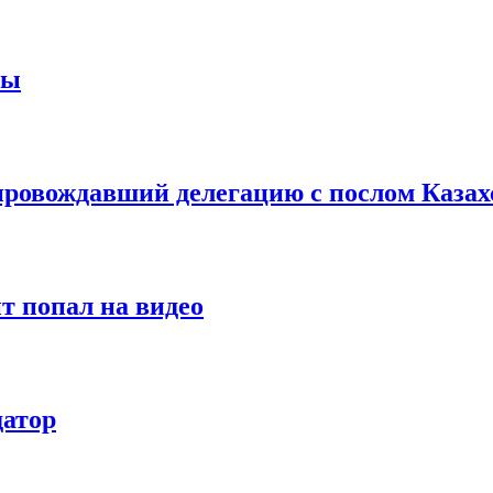
ны
провождавший делегацию с послом Каза
т попал на видео
датор