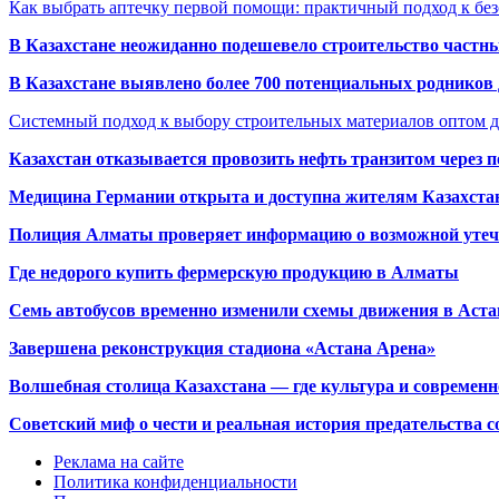
Как выбрать аптечку первой помощи: практичный подход к бе
В Казахстане неожиданно подешевело строительство частн
В Казахстане выявлено более 700 потенциальных родников 
Системный подход к выбору строительных материалов оптом д
Казахстан отказывается провозить нефть транзитом через 
Медицина Германии открыта и доступна жителям Казахста
Полиция Алматы проверяет информацию о возможной утеч
Где недорого купить фермерскую продукцию в Алматы
Семь автобусов временно изменили схемы движения в Аста
Завершена реконструкция стадиона «Астана Арена»
Волшебная столица Казахстана — где культура и современн
Советский миф о чести и реальная история предательства с
Реклама на сайте
Политика конфиденциальности