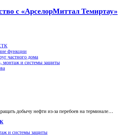
ество с «АрселорМиттал Темиртау»
 КТК
шние функции
руг частного дома
в, монтаж и системы защиты
ова
кращать добычу нефти из-за перебоев на терминале…
ТК
нтаж и системы защиты