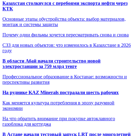
Казахстан столкнулся с перебоями экспорта нефти через
КТК
Основные этапы обустройства объекта: выбор материалов,
монтаж и системы защиты
Почему одни фильмы хочется пересматривать снова и снова
СЗЗ для новых объектов: что изменилось в Казахстане в 2026
году
В области Абай начали строительство новой
электростанции за 759 млрд тенге
Профессиональное образование в Костанае: возможности и
перспективы развития
На руднике KAZ Minerals пострадали шесть рабочих
Как меняется культура потребления в эпоху разумной
экономии
На что обратить внимание при покупке автоклавного
газоблока для коттеджа
В Астане начали тестовый запуск LRT после многолетней