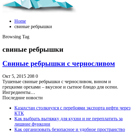
Home
свиные ребрышки
Browsing Tag
свиные ребрышки
Свиные ребрышки с черносливом
Окт 5, 2015
208
0
Тушеные свиные ребрышки с черносливом, вином и
грецкими орехами – вкусное и сытное блюдо для осени.
Ингредиенты…
Последние новости
Казахстан столкнулся с перебоями экспорта нефти через
КТК
Как выбрать вытяжку для кухни и не переплатить за
лишние функции
Как организовать безопасное и удобное пространство