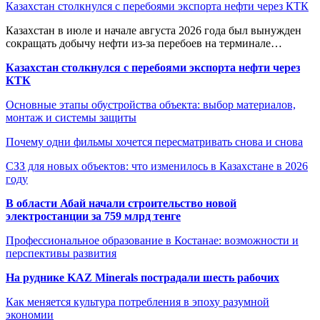
Казахстан столкнулся с перебоями экспорта нефти через КТК
Казахстан в июле и начале августа 2026 года был вынужден
сокращать добычу нефти из-за перебоев на терминале…
Казахстан столкнулся с перебоями экспорта нефти через
КТК
Основные этапы обустройства объекта: выбор материалов,
монтаж и системы защиты
Почему одни фильмы хочется пересматривать снова и снова
СЗЗ для новых объектов: что изменилось в Казахстане в 2026
году
В области Абай начали строительство новой
электростанции за 759 млрд тенге
Профессиональное образование в Костанае: возможности и
перспективы развития
На руднике KAZ Minerals пострадали шесть рабочих
Как меняется культура потребления в эпоху разумной
экономии