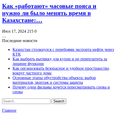
Как «работают» часовые пояса и
нужно ли было менять время в
Казахстане:…
Июл 17, 2024
215
0
…
Последние новости
Казахстан столкнулся с перебоями экспорта нефти через
КТК
Как выбрать вытяжку для кухни и не переплатить за
лишние функции
Как организовать безопасное и удобное пространство
вокруг частного дома
Основные этапы обустройства объекта: выбор
материалов, монтаж и системы защиты
Почему одни фильмы хочется пересматривать снова и
снова
Главное