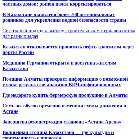
частных домов: рынок начал корректироваться
В Казахстане выявлено более 700 потенциальных
родников для укрепления водной безопасности страны
Системный подход к выбору строительных материалов оптом
для разных задач
Казахстан отказывается провозить нефть транзитом через
порты России
Медицина Германии открыта и доступна жителям
Казахстана
Полиция Алматы проверяет информацию о возможной
утечке результатов анализов ВИЧ-инфицированных
Где недорого купить фермерскую продукцию в Алматы
Семь автобусов временно изменили схемы движения в
Астане
Завершена реконструкция стадиона «Астана Арена»
Волшебная столица Казахстана — где культура и
современность сливаются