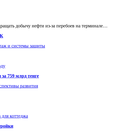
кращать добычу нефти из-за перебоев на терминале…
ТК
нтаж и системы защиты
оду
 за 759 млрд тенге
рспективы развития
 для коттеджа
тройки