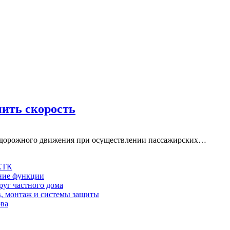
чить скорость
и дорожного движения при осуществлении пассажирских…
 КТК
шние функции
руг частного дома
в, монтаж и системы защиты
ова