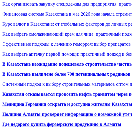
Как организовать закупку спецодежды для предприятия: практ
Финансовая система Казахстана в мае 2026 года начала стреми
Курс валют в Казахстане: от глобальных факторов до личных 
Как выбрать омолаживающий крем для лица: практичный подхо
Эффективные подходы к лечению геморроя: выбор препаратов
Как выбрать аптечку первой помощи: практичный подход к бе
В Казахстане неожиданно подешевело строительство частн
В Казахстане выявлено более 700 потенциальных родников 
Системный подход к выбору строительных материалов оптом д
Казахстан отказывается провозить нефть транзитом через 
Медицина Германии открыта и доступна жителям Казахста
Полиция Алматы проверяет информацию о возможной утеч
Где недорого купить фермерскую продукцию в Алматы