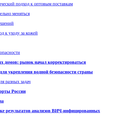
ический подход к оптовым поставкам
тельно меняться
решений
д к уходу за кожей
зопасности
ых домов: рынок начал корректироваться
для укрепления водной безопасности страны
ля разных задач
порты России
на
ке результатов анализов ВИЧ-инфицированных