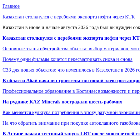
Главное
Казахстан столкнулся с перебоями экспорта нефти через КТК
Казахстан в июле и начале августа 2026 года был вынужден со
Казахстан столкнулся с перебоями экспорта нефти через К
Основные этапы обустройства объекта: выбор материалов, мо
Почему одни фильмы хочется пересматривать снова и снова
СЗЗ для новых объектов: что изменилось в Казахстане в 2026 г
В области Абай начали строительство новой электростанции
Профессиональное образование в Костанае: возможности и пе
На руднике KAZ Minerals пострадали шесть рабочих
Как меняется культура потребления в эпоху разумной экономии
На что обратить внимание при покупке автоклавного газоблока
В Астане начали тестовый запуск LRT после многолетней с