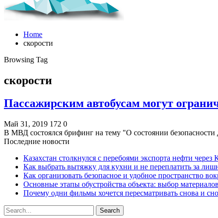
Home
скорости
Browsing Tag
скорости
Пассажирским автобусам могут ограни
Май 31, 2019
172
0
В МВД состоялся брифинг на тему "О состоянии безопасност
Последние новости
Казахстан столкнулся с перебоями экспорта нефти через
Как выбрать вытяжку для кухни и не переплатить за ли
Как организовать безопасное и удобное пространство вок
Основные этапы обустройства объекта: выбор материало
Почему одни фильмы хочется пересматривать снова и сн