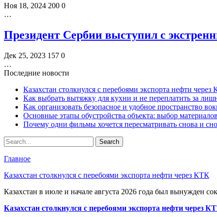
Ноя 18, 2024
200
0
…
Президент Сербии выступил с экстренн
Дек 25, 2023
157
0
…
Последние новости
Казахстан столкнулся с перебоями экспорта нефти через
Как выбрать вытяжку для кухни и не переплатить за ли
Как организовать безопасное и удобное пространство вок
Основные этапы обустройства объекта: выбор материало
Почему одни фильмы хочется пересматривать снова и сн
Главное
Казахстан столкнулся с перебоями экспорта нефти через КТК
Казахстан в июле и начале августа 2026 года был вынужден со
Казахстан столкнулся с перебоями экспорта нефти через К