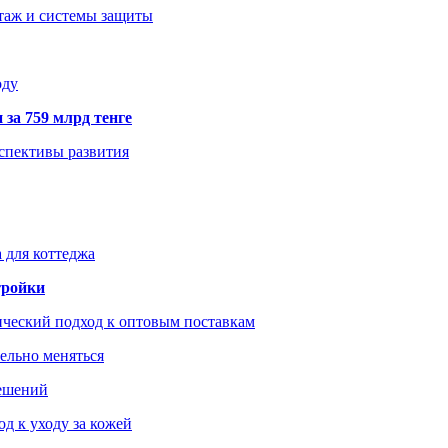
нтаж и системы защиты
оду
 за 759 млрд тенге
рспективы развития
 для коттеджа
тройки
ический подход к оптовым поставкам
тельно меняться
решений
д к уходу за кожей