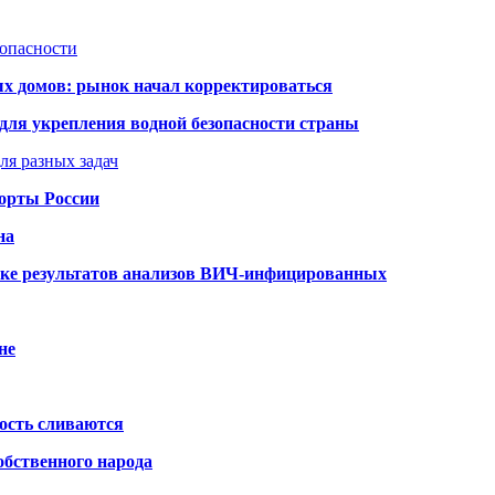
зопасности
ых домов: рынок начал корректироваться
для укрепления водной безопасности страны
ля разных задач
порты России
на
ке результатов анализов ВИЧ-инфицированных
не
ость сливаются
обственного народа