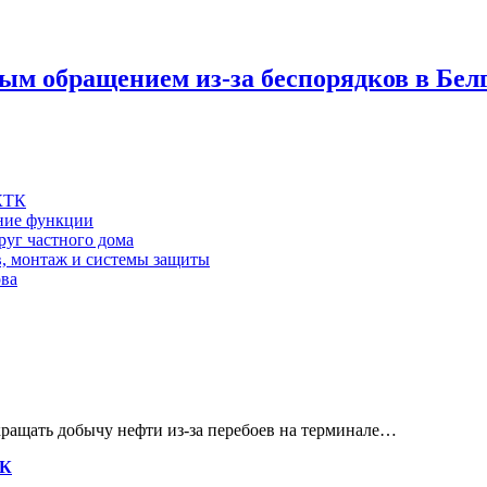
ым обращением из-за беспорядков в Бел
 КТК
шние функции
руг частного дома
в, монтаж и системы защиты
ова
кращать добычу нефти из-за перебоев на терминале…
ТК