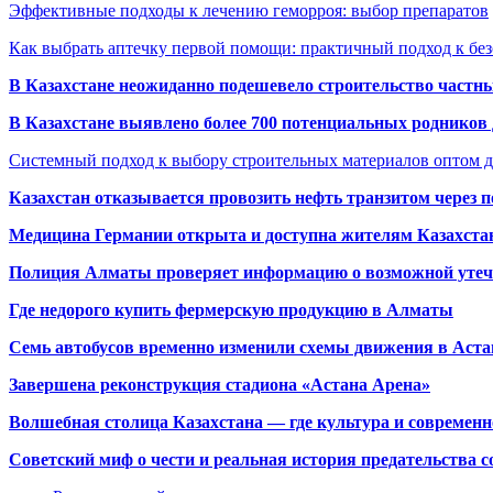
Эффективные подходы к лечению геморроя: выбор препаратов
Как выбрать аптечку первой помощи: практичный подход к бе
В Казахстане неожиданно подешевело строительство частн
В Казахстане выявлено более 700 потенциальных родников 
Системный подход к выбору строительных материалов оптом д
Казахстан отказывается провозить нефть транзитом через 
Медицина Германии открыта и доступна жителям Казахста
Полиция Алматы проверяет информацию о возможной утеч
Где недорого купить фермерскую продукцию в Алматы
Семь автобусов временно изменили схемы движения в Аста
Завершена реконструкция стадиона «Астана Арена»
Волшебная столица Казахстана — где культура и современн
Советский миф о чести и реальная история предательства с