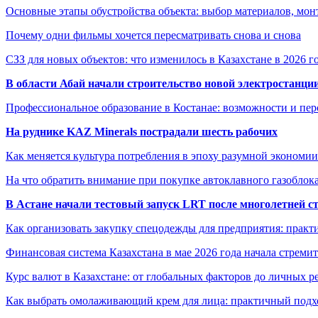
Основные этапы обустройства объекта: выбор материалов, мо
Почему одни фильмы хочется пересматривать снова и снова
СЗЗ для новых объектов: что изменилось в Казахстане в 2026 г
В области Абай начали строительство новой электростанции
Профессиональное образование в Костанае: возможности и пе
На руднике KAZ Minerals пострадали шесть рабочих
Как меняется культура потребления в эпоху разумной экономии
На что обратить внимание при покупке автоклавного газоблока
В Астане начали тестовый запуск LRT после многолетней с
Как организовать закупку спецодежды для предприятия: практ
Финансовая система Казахстана в мае 2026 года начала стреми
Курс валют в Казахстане: от глобальных факторов до личных 
Как выбрать омолаживающий крем для лица: практичный подхо