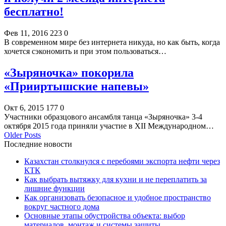
бесплатно!
Фев 11, 2016
223
0
В современном мире без интернета никуда, но как быть, когда
хочется сэкономить и при этом пользоваться…
«Зыряночка» покорила
«Прииртышские напевы»
Окт 6, 2015
177
0
Участники образцового ансамбля танца «Зыряночка» 3-4
октября 2015 года приняли участие в XII Международном…
Older Posts
Последние новости
Казахстан столкнулся с перебоями экспорта нефти через
КТК
Как выбрать вытяжку для кухни и не переплатить за
лишние функции
Как организовать безопасное и удобное пространство
вокруг частного дома
Основные этапы обустройства объекта: выбор
материалов, монтаж и системы защиты