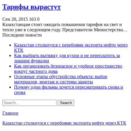
Тарифы вырастут
Сен 20, 2015
163
0
Казахстанцам стоит ожидать повышения тарифов на свет и
тепло уже в следующем году. Представители Министерства…
Последние новости
Казахстан столкнулся с перебоями экспорта нефти через
КТК
Как выбрать вытяжку для кухни и не переплатить за
лишние функции
Как организовать безопасное и удобное пространство
вокруг частного дома
Основные этапы обустройства объекта: выбор
материалов, монтаж и системы защиты
Почему одни фильмы хочется пересматривать снова и
снова
Главное
Казахстан столкнулся с перебоями экспорта нефти через КТК