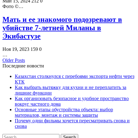
Май 15, 2024
212
0
Фото ©️…
Мать и ее знакомого подозревают в
убийстве 7-летней Миланы в
Экибастузе
Ноя 19, 2023
159
0
…
Older Posts
Последние новости
Казахстан столкнулся с перебоями экспорта нефти через
КТК
Как выбрать вытяжку для кухни и не переплатить за
лишние функции
Как организовать безопасное и удобное пространство
вокруг частного дома
Основные этапы обустройства объекта: выбор
материалов, монтаж и системы защиты
Почему одни фильмы хочется пересматривать снова и
снова