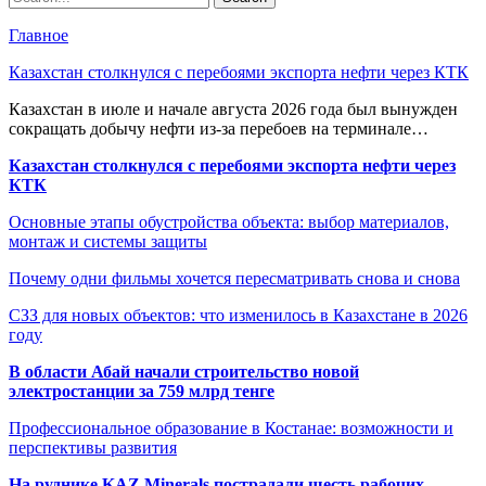
Главное
Казахстан столкнулся с перебоями экспорта нефти через КТК
Казахстан в июле и начале августа 2026 года был вынужден
сокращать добычу нефти из-за перебоев на терминале…
Казахстан столкнулся с перебоями экспорта нефти через
КТК
Основные этапы обустройства объекта: выбор материалов,
монтаж и системы защиты
Почему одни фильмы хочется пересматривать снова и снова
СЗЗ для новых объектов: что изменилось в Казахстане в 2026
году
В области Абай начали строительство новой
электростанции за 759 млрд тенге
Профессиональное образование в Костанае: возможности и
перспективы развития
На руднике KAZ Minerals пострадали шесть рабочих