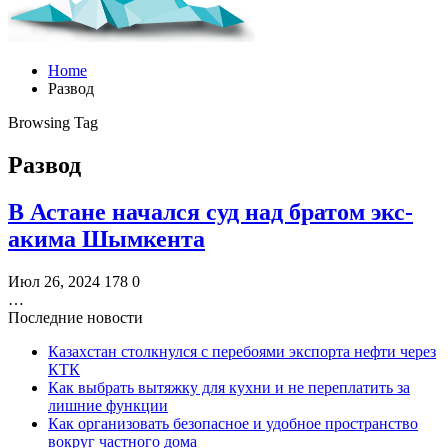
Home
Развод
Browsing Tag
Развод
В Астане начался суд над братом экс-
акима Шымкента
Июл 26, 2024
178
0
…
Последние новости
Казахстан столкнулся с перебоями экспорта нефти через
КТК
Как выбрать вытяжку для кухни и не переплатить за
лишние функции
Как организовать безопасное и удобное пространство
вокруг частного дома