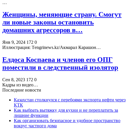
…
Женщины, меняющие страну. Смогут
ли новые законы остановить
домашних агрессоров в…
Янв 9, 2024
172
0
Иллюстрация: Тengrinews.kz/Акмарал Карашон…
Елдоса Коспаева и членов его ОПГ
поместили в следственный изолятор
Сен 8, 2023
172
0
Кадры из видео…
Последние новости
Казахстан столкнулся с перебоями экспорта нефти через
КТК
Как выбрать вытяжку для кухни и не переплатить за
лишние функции
Как организовать безопасное и удобное пространство
вокруг частного дома