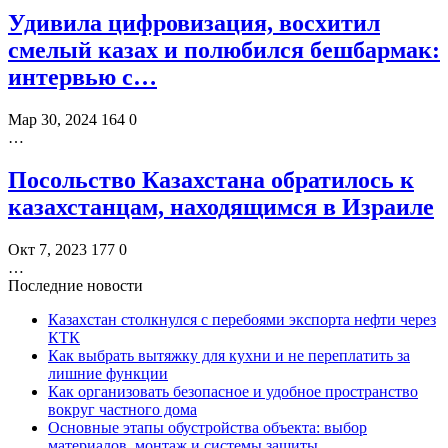
Удивила цифровизация, восхитил
смелый казах и полюбился бешбармак:
интервью с…
Мар 30, 2024
164
0
…
Посольство Казахстана обратилось к
казахстанцам, находящимся в Израиле
Окт 7, 2023
177
0
…
Последние новости
Казахстан столкнулся с перебоями экспорта нефти через
КТК
Как выбрать вытяжку для кухни и не переплатить за
лишние функции
Как организовать безопасное и удобное пространство
вокруг частного дома
Основные этапы обустройства объекта: выбор
материалов, монтаж и системы защиты