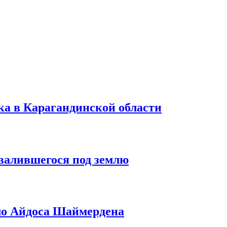
ка в Карагандинской области
овалившегося под землю
ло Айдоса Шаймердена