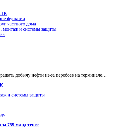
 КТК
шние функции
руг частного дома
в, монтаж и системы защиты
ова
кращать добычу нефти из-за перебоев на терминале…
ТК
нтаж и системы защиты
оду
 за 759 млрд тенге