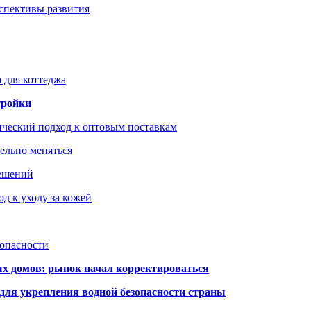
рспективы развития
 для коттеджа
тройки
ический подход к оптовым поставкам
тельно меняться
решений
д к уходу за кожей
зопасности
ых домов: рынок начал корректироваться
для укрепления водной безопасности страны