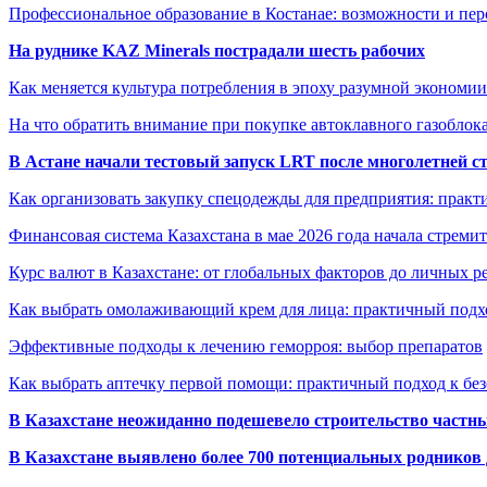
Профессиональное образование в Костанае: возможности и пе
На руднике KAZ Minerals пострадали шесть рабочих
Как меняется культура потребления в эпоху разумной экономии
На что обратить внимание при покупке автоклавного газоблока
В Астане начали тестовый запуск LRT после многолетней с
Как организовать закупку спецодежды для предприятия: практ
Финансовая система Казахстана в мае 2026 года начала стреми
Курс валют в Казахстане: от глобальных факторов до личных 
Как выбрать омолаживающий крем для лица: практичный подхо
Эффективные подходы к лечению геморроя: выбор препаратов
Как выбрать аптечку первой помощи: практичный подход к бе
В Казахстане неожиданно подешевело строительство частн
В Казахстане выявлено более 700 потенциальных родников 