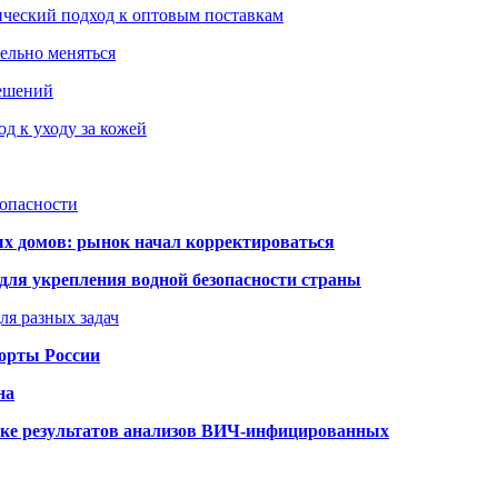
ический подход к оптовым поставкам
тельно меняться
решений
д к уходу за кожей
зопасности
ых домов: рынок начал корректироваться
для укрепления водной безопасности страны
ля разных задач
порты России
на
ке результатов анализов ВИЧ-инфицированных