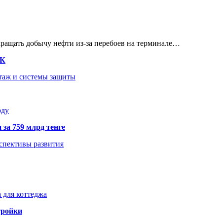
кращать добычу нефти из-за перебоев на терминале…
ТК
нтаж и системы защиты
оду
 за 759 млрд тенге
рспективы развития
 для коттеджа
тройки