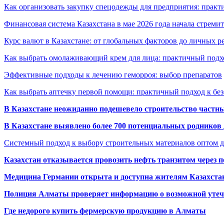
Как организовать закупку спецодежды для предприятия: практ
Финансовая система Казахстана в мае 2026 года начала стреми
Курс валют в Казахстане: от глобальных факторов до личных 
Как выбрать омолаживающий крем для лица: практичный подхо
Эффективные подходы к лечению геморроя: выбор препаратов
Как выбрать аптечку первой помощи: практичный подход к бе
В Казахстане неожиданно подешевело строительство частн
В Казахстане выявлено более 700 потенциальных родников 
Системный подход к выбору строительных материалов оптом д
Казахстан отказывается провозить нефть транзитом через 
Медицина Германии открыта и доступна жителям Казахста
Полиция Алматы проверяет информацию о возможной утеч
Где недорого купить фермерскую продукцию в Алматы