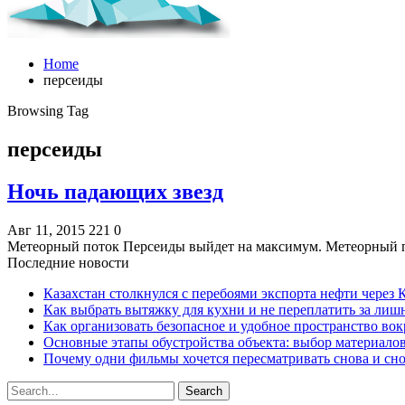
Home
персеиды
Browsing Tag
персеиды
Ночь падающих звезд
Авг 11, 2015
221
0
Метеорный поток Персеиды выйдет на максимум. Метеорный 
Последние новости
Казахстан столкнулся с перебоями экспорта нефти через
Как выбрать вытяжку для кухни и не переплатить за ли
Как организовать безопасное и удобное пространство вок
Основные этапы обустройства объекта: выбор материало
Почему одни фильмы хочется пересматривать снова и сн