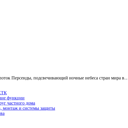
поток Персеиды, подсвечивающий ночные небеса стран мира в
 КТК
шние функции
руг частного дома
в, монтаж и системы защиты
ова