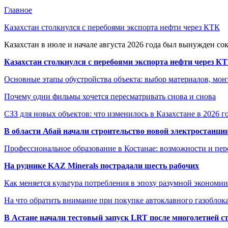
Главное
Казахстан столкнулся с перебоями экспорта нефти через КТК
Казахстан в июле и начале августа 2026 года был вынужден со
Казахстан столкнулся с перебоями экспорта нефти через К
Основные этапы обустройства объекта: выбор материалов, мо
Почему одни фильмы хочется пересматривать снова и снова
СЗЗ для новых объектов: что изменилось в Казахстане в 2026 г
В области Абай начали строительство новой электростанции
Профессиональное образование в Костанае: возможности и пе
На руднике KAZ Minerals пострадали шесть рабочих
Как меняется культура потребления в эпоху разумной экономии
На что обратить внимание при покупке автоклавного газоблока
В Астане начали тестовый запуск LRT после многолетней с