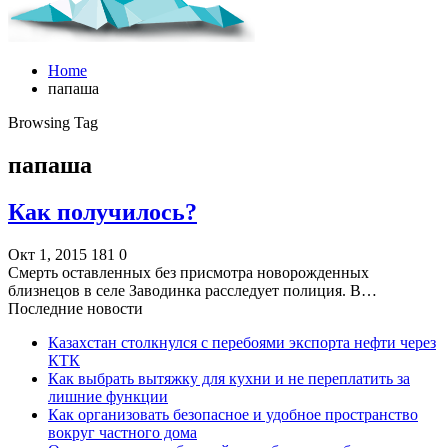
Home
папаша
Browsing Tag
папаша
Как получилось?
Окт 1, 2015
181
0
Смерть оставленных без присмотра новорожденных
близнецов в селе Заводинка расследует полиция. В…
Последние новости
Казахстан столкнулся с перебоями экспорта нефти через
КТК
Как выбрать вытяжку для кухни и не переплатить за
лишние функции
Как организовать безопасное и удобное пространство
вокруг частного дома