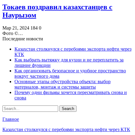
Токаев поздравил казахстанцев с
Наурызом
Мар 21, 2024
184
0
Фото ©️…
Последние новости
Казахстан столкнулся с перебоями экспорта нефти через
КТК
Как выбрать вытяжку для кухни и не переплатить за
лишние функции
Как организовать безопасное и удобное пространство
вокруг частного дома
Основные этапы обустройства объекта: выбор
материалов, монтаж и системы защиты
Почему одни фильмы хочется пересматривать снова и
снова
Главное
Казахстан столкнулся с перебоями экспорта нефти через КТК