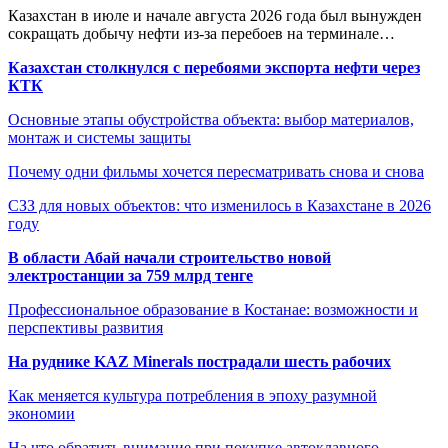
Казахстан в июле и начале августа 2026 года был вынужден
сокращать добычу нефти из-за перебоев на терминале…
Казахстан столкнулся с перебоями экспорта нефти через
КТК
Основные этапы обустройства объекта: выбор материалов,
монтаж и системы защиты
Почему одни фильмы хочется пересматривать снова и снова
СЗЗ для новых объектов: что изменилось в Казахстане в 2026
году
В области Абай начали строительство новой
электростанции за 759 млрд тенге
Профессиональное образование в Костанае: возможности и
перспективы развития
На руднике KAZ Minerals пострадали шесть рабочих
Как меняется культура потребления в эпоху разумной
экономии
На что обратить внимание при покупке автоклавного