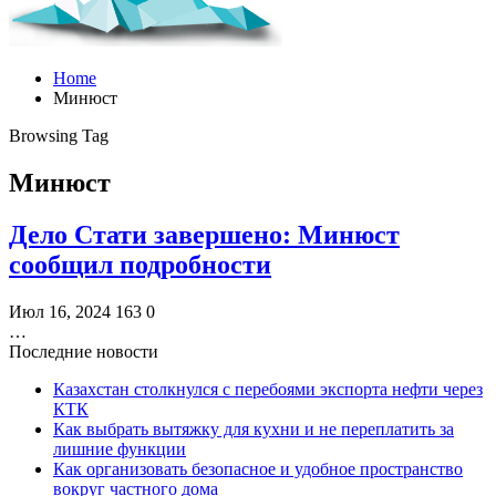
Home
Минюст
Browsing Tag
Минюст
Дело Стати завершено: Минюст
сообщил подробности
Июл 16, 2024
163
0
…
Последние новости
Казахстан столкнулся с перебоями экспорта нефти через
КТК
Как выбрать вытяжку для кухни и не переплатить за
лишние функции
Как организовать безопасное и удобное пространство
вокруг частного дома