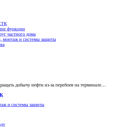
 КТК
шние функции
руг частного дома
в, монтаж и системы защиты
ова
кращать добычу нефти из-за перебоев на терминале…
ТК
нтаж и системы защиты
оду