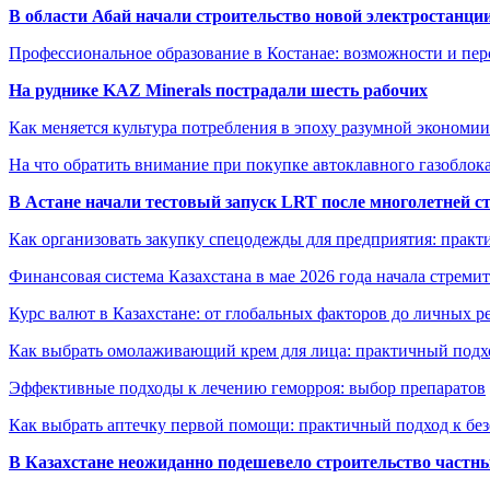
В области Абай начали строительство новой электростанции
Профессиональное образование в Костанае: возможности и пе
На руднике KAZ Minerals пострадали шесть рабочих
Как меняется культура потребления в эпоху разумной экономии
На что обратить внимание при покупке автоклавного газоблока
В Астане начали тестовый запуск LRT после многолетней с
Как организовать закупку спецодежды для предприятия: практ
Финансовая система Казахстана в мае 2026 года начала стреми
Курс валют в Казахстане: от глобальных факторов до личных 
Как выбрать омолаживающий крем для лица: практичный подхо
Эффективные подходы к лечению геморроя: выбор препаратов
Как выбрать аптечку первой помощи: практичный подход к бе
В Казахстане неожиданно подешевело строительство частн