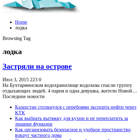
Home
лодка
Browsing Tag
лодка
Застряли на острове
Июл 3, 2015
223
0
На Бухтарминском водохранилище водолазы спасли группу
отдыхающих людей. 4 парня и одна девушка, жители Новой…
Последние новости
Казахстан столкнулся с перебоями экспорта нефти через
КТК
Как выбрать вытяжку для кухни и не переплатить за
лишние функции
Как организовать безопасное и удобное пространство
вокруг частного дома