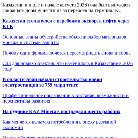
Казахстан в июле и начале августа 2026 года был вынужден
сокращать добычу нефти из-за перебоев на терминале…
Казахстан столкнулся с перебоями экспорта нефти через
КТК
Основные этапы обустройства объекта: выбор материалов,
монтаж и системы защиты
Почему одни фильмы хочется пересматривать снова и снова
СЗЗ для новых объектов: что изменилось в Казахстане в 2026
году
В области Абай начали строительство новой
электростанции за 759 млрд тенге
Профессиональное образование в Костанае: возможности и
перспективы развития
На руднике KAZ Minerals пострадали шесть рабочих
Как меняется культура потребления в эпоху разумной
экономии
На что обратить внимание при покупке автоклавного