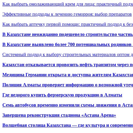
Как выбрать омолаживающий крем для лица: практичный подхо
Эффективные подходы к лечению геморроя: выбор препаратов
Как выбрать аптечку первой помощи: практичный подход к бе
В Казахстане неожиданно подешевело строительство частн
В Казахстане выявлено более 700 потенциальных родников 
Системный подход к выбору строительных материалов оптом д
Казахстан отказывается провозить нефть транзитом через 
Медицина Германии открыта и доступна жителям Казахста
Полиция Алматы проверяет информацию о возможной утеч
Где недорого купить фермерскую продукцию в Алматы
Семь автобусов временно изменили схемы движения в Аста
Завершена реконструкция стадиона «Астана Арена»
Волшебная столица Казахстана — где культура и современн