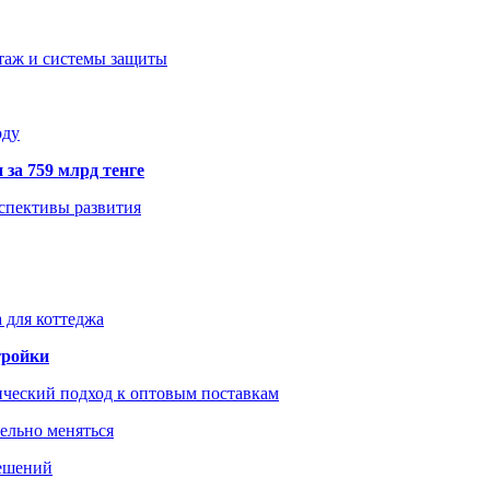
нтаж и системы защиты
оду
 за 759 млрд тенге
рспективы развития
 для коттеджа
тройки
ический подход к оптовым поставкам
тельно меняться
решений