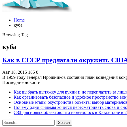
Home
куба
Browsing Tag
куба
Как в СССР предлагали окружить США
Авг 18, 2015
185
0
В 1959 году генерал Ирошников составил план возведения во
Последние новости
Как выбрать вытяжку для кухни и не переплатить за ли
Как организовать безопасное и удобное пространство вок
Основные этапы обустройства объекта: выбор материало
Почему одни фильмы хочется пересматривать снова и сн
СЗЗ для новых объектов: что изменилось в Казахстане в 2