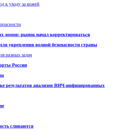
д к уходу за кожей
зопасности
ых домов: рынок начал корректироваться
для укрепления водной безопасности страны
ля разных задач
порты России
на
ке результатов анализов ВИЧ-инфицированных
не
ость сливаются