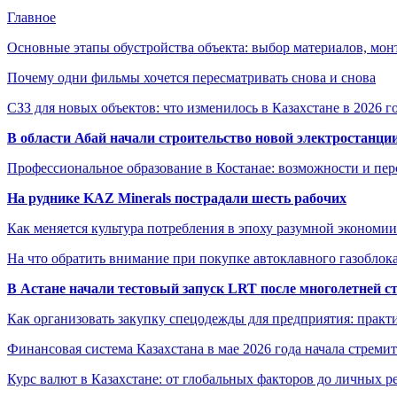
Главное
Основные этапы обустройства объекта: выбор материалов, мо
Почему одни фильмы хочется пересматривать снова и снова
СЗЗ для новых объектов: что изменилось в Казахстане в 2026 г
В области Абай начали строительство новой электростанции
Профессиональное образование в Костанае: возможности и пе
На руднике KAZ Minerals пострадали шесть рабочих
Как меняется культура потребления в эпоху разумной экономии
На что обратить внимание при покупке автоклавного газоблока
В Астане начали тестовый запуск LRT после многолетней с
Как организовать закупку спецодежды для предприятия: практ
Финансовая система Казахстана в мае 2026 года начала стреми
Курс валют в Казахстане: от глобальных факторов до личных 