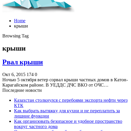
Home
крыши
Browsing Tag
крыши
Рвал крыши
Окт 6, 2015
174
0
Ночью 5 октября ветер сорвал крыши частных домов в Катон-
Карагайском районе. В УЕДДС ДЧС ВКО от ОЧС…
Последние новости
Казахстан столкнулся с перебоями экспорта нефти через
КТК
Как выбрать вытяжку для кухни и не переплатить за
лишние функции
Как организовать безопасное и удобное пространство
вокруг частного дома