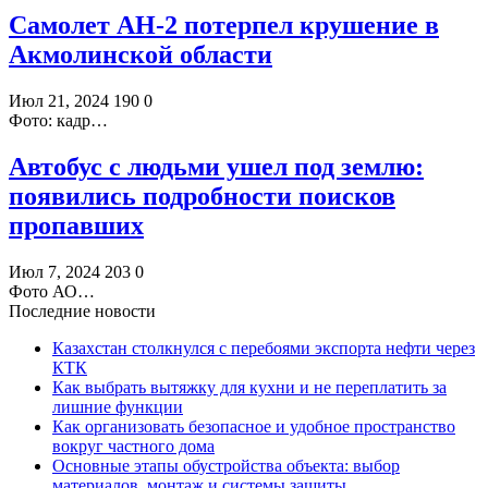
Самолет АН-2 потерпел крушение в
Акмолинской области
Июл 21, 2024
190
0
Фото: кадр…
Автобус с людьми ушел под землю:
появились подробности поисков
пропавших
Июл 7, 2024
203
0
Фото АО…
Последние новости
Казахстан столкнулся с перебоями экспорта нефти через
КТК
Как выбрать вытяжку для кухни и не переплатить за
лишние функции
Как организовать безопасное и удобное пространство
вокруг частного дома
Основные этапы обустройства объекта: выбор
материалов, монтаж и системы защиты