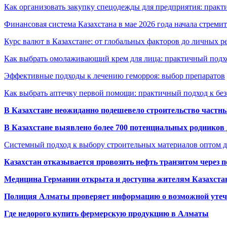
Как организовать закупку спецодежды для предприятия: практ
Финансовая система Казахстана в мае 2026 года начала стреми
Курс валют в Казахстане: от глобальных факторов до личных 
Как выбрать омолаживающий крем для лица: практичный подхо
Эффективные подходы к лечению геморроя: выбор препаратов
Как выбрать аптечку первой помощи: практичный подход к бе
В Казахстане неожиданно подешевело строительство частн
В Казахстане выявлено более 700 потенциальных родников 
Системный подход к выбору строительных материалов оптом д
Казахстан отказывается провозить нефть транзитом через 
Медицина Германии открыта и доступна жителям Казахста
Полиция Алматы проверяет информацию о возможной утеч
Где недорого купить фермерскую продукцию в Алматы