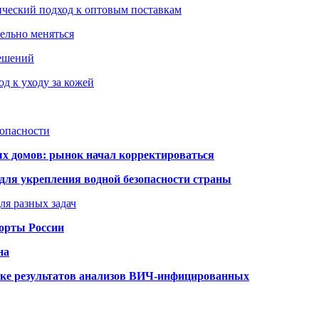
ический подход к оптовым поставкам
тельно меняться
решений
д к уходу за кожей
зопасности
ых домов: рынок начал корректироваться
для укрепления водной безопасности страны
ля разных задач
порты России
на
ке результатов анализов ВИЧ-инфицированных