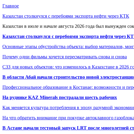
Главное
Казахстан столкнулся с перебоями экспорта нефти через КТК
Казахстан в июле и начале августа 2026 года был вынужден со
Казахстан столкнулся с перебоями экспорта нефти через К
Основные этапы обустройства объекта: выбор материалов, мо
Почему одни фильмы хочется пересматривать снова и снова
СЗЗ для новых объектов: что изменилось в Казахстане в 2026 г
В области Абай начали строительство новой электростанции
Профессиональное образование в Костанае: возможности и пе
На руднике KAZ Minerals пострадали шесть рабочих
Как меняется культура потребления в эпоху разумной экономии
На что обратить внимание при покупке автоклавного газоблока
В Астане начали тестовый запуск LRT после многолетней с