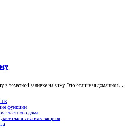
иму
у в томатной заливке на зиму. Это отличная домашняя…
 КТК
шние функции
руг частного дома
в, монтаж и системы защиты
ова