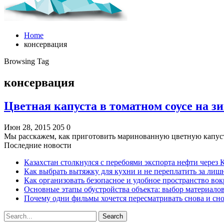
Home
консервация
Browsing Tag
консервация
Цветная капуста в томатном соусе на з
Июн 28, 2015
205
0
Мы расскажем, как приготовить маринованную цветную капуст
Последние новости
Казахстан столкнулся с перебоями экспорта нефти через
Как выбрать вытяжку для кухни и не переплатить за ли
Как организовать безопасное и удобное пространство вок
Основные этапы обустройства объекта: выбор материало
Почему одни фильмы хочется пересматривать снова и сн