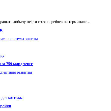
кращать добычу нефти из-за перебоев на терминале…
ТК
нтаж и системы защиты
оду
 за 759 млрд тенге
рспективы развития
 для коттеджа
тройки