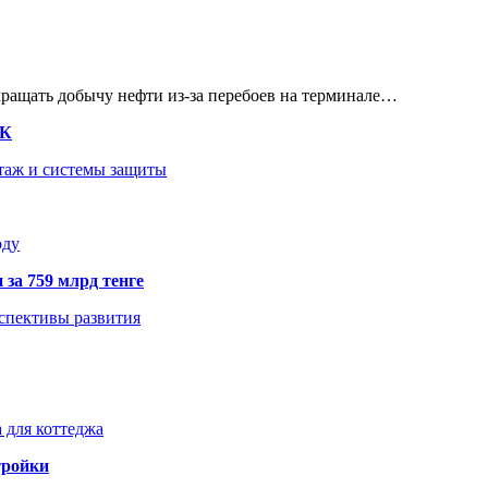
кращать добычу нефти из-за перебоев на терминале…
ТК
нтаж и системы защиты
оду
 за 759 млрд тенге
рспективы развития
 для коттеджа
тройки