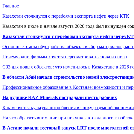
Главное
Казахстан столкнулся с перебоями экспорта нефти через КТК
Казахстан в июле и начале августа 2026 года был вынужден со
Казахстан столкнулся с перебоями экспорта нефти через К
Основные этапы обустройства объекта: выбор материалов, мо
Почему одни фильмы хочется пересматривать снова и снова
СЗЗ для новых объектов: что изменилось в Казахстане в 2026 г
В области Абай начали строительство новой электростанции
Профессиональное образование в Костанае: возможности и пе
На руднике KAZ Minerals пострадали шесть рабочих
Как меняется культура потребления в эпоху разумной экономии
На что обратить внимание при покупке автоклавного газоблока
В Астане начали тестовый запуск LRT после многолетней с