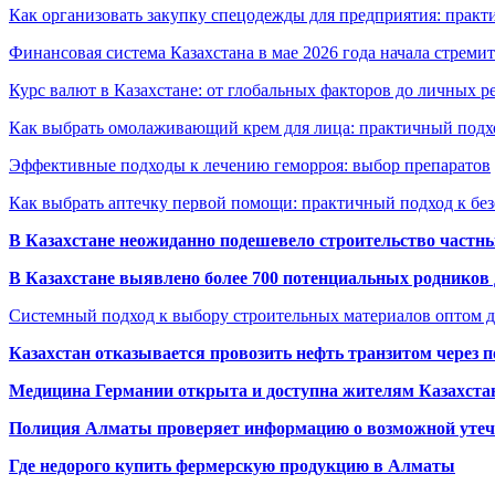
Как организовать закупку спецодежды для предприятия: практ
Финансовая система Казахстана в мае 2026 года начала стреми
Курс валют в Казахстане: от глобальных факторов до личных 
Как выбрать омолаживающий крем для лица: практичный подхо
Эффективные подходы к лечению геморроя: выбор препаратов
Как выбрать аптечку первой помощи: практичный подход к бе
В Казахстане неожиданно подешевело строительство частн
В Казахстане выявлено более 700 потенциальных родников 
Системный подход к выбору строительных материалов оптом д
Казахстан отказывается провозить нефть транзитом через 
Медицина Германии открыта и доступна жителям Казахста
Полиция Алматы проверяет информацию о возможной утеч
Где недорого купить фермерскую продукцию в Алматы