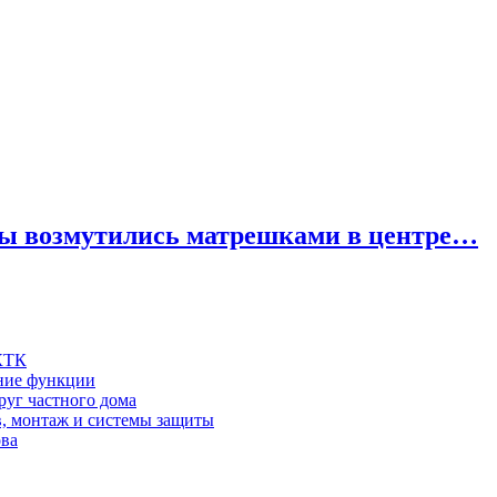
цы возмутились матрешками в центре…
 КТК
шние функции
руг частного дома
в, монтаж и системы защиты
ова