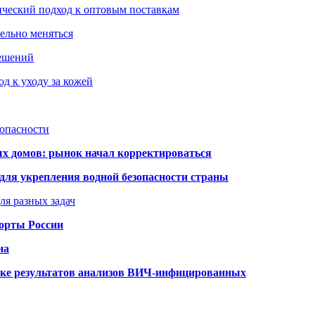
ический подход к оптовым поставкам
тельно меняться
решений
д к уходу за кожей
зопасности
ых домов: рынок начал корректироваться
для укрепления водной безопасности страны
ля разных задач
порты России
на
ке результатов анализов ВИЧ-инфицированных