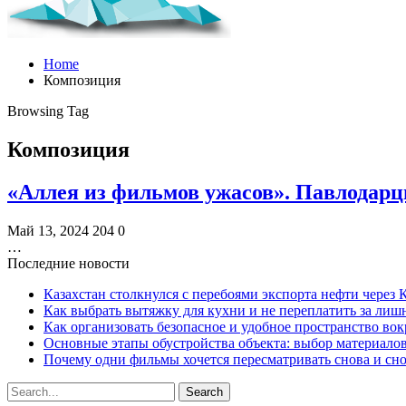
Home
Композиция
Browsing Tag
Композиция
«Аллея из фильмов ужасов». Павлодар
Май 13, 2024
204
0
…
Последние новости
Казахстан столкнулся с перебоями экспорта нефти через
Как выбрать вытяжку для кухни и не переплатить за ли
Как организовать безопасное и удобное пространство вок
Основные этапы обустройства объекта: выбор материало
Почему одни фильмы хочется пересматривать снова и сн