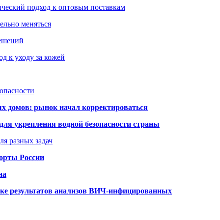
ический подход к оптовым поставкам
тельно меняться
решений
д к уходу за кожей
зопасности
ых домов: рынок начал корректироваться
для укрепления водной безопасности страны
ля разных задач
порты России
на
ке результатов анализов ВИЧ-инфицированных