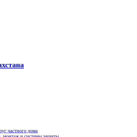
ахстана
руг частного дома
в, монтаж и системы защиты