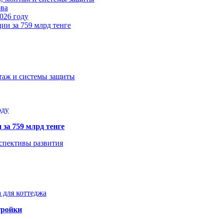
ова
026 году
ии за 759 млрд тенге
нтаж и системы защиты
оду
 за 759 млрд тенге
рспективы развития
 для коттеджа
тройки