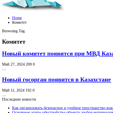
Home
Комитет
Browsing Tag
Комитет
Новый комитет появится при МВД Каз
Май 27, 2024
209
0
…
Новый госорган появится в Казахстане
Май 11, 2024
192
0
…
Последние новости
Как организовать безопасное и удобное пространство вок
Основные этапы обустройства объекта: выбор материало