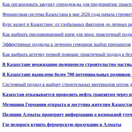
Как организовать закупку спецодежды для предприятия: практ
Финансовая система Казахстана в мае 2026 года начала стреми
Курс валют в Казахстане: от глобальных факторов до личных 
Как выбрать омолаживающий крем для лица: практичный подхо
Эффективные подходы к лечению геморроя: выбор препаратов
Как выбрать аптечку первой помощи: практичный подход к бе
В Казахстане неожиданно подешевело строительство частн
В Казахстане выявлено более 700 потенциальных родников 
Системный подход к выбору строительных материалов оптом д
Казахстан отказывается провозить нефть транзитом через 
Медицина Германии открыта и доступна жителям Казахста
Полиция Алматы проверяет информацию о возможной утеч
Где недорого купить фермерскую продукцию в Алматы