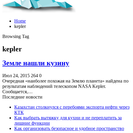
Home
kepler
Browsing Tag
kepler
Земле нашли кузину
Июл 24, 2015
264
0
Очередная «наиболее похожая на Землю планета» найдена по
результатам наблюдений телескопом NASA Kepler.
Сообщается,…
Последние новости
Казахстан столкнулся с перебоями экспорта нефти через
КТК
Как выбрать вытяжку для кухни и не переплатить за
лишние функции
Как организовать безопасное и удобное пространство