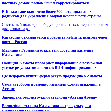
частных домов: рынок начал корректироваться
В Казахстане выявлено более 700 потенциальных
родников для укрепления водной безопасности страны
Системный подход к выбору строительных материалов оптом
для разных задач
Казахстан отказывается провозить нефть транзитом через
порты России
Медицина Германии открыта и доступна жителям
Казахстана
Полиция Алматы проверяет информацию о возможной
утечке результатов анализов ВИЧ-инфицированных
Где недорого купить фермерскую продукцию в Алматы
Семь автобусов временно изменили схемы движения в
Астане
Завершена реконструкция стадиона «Астана Арена»
Волшебная столица Казахстана — где культура и
современность сливаются