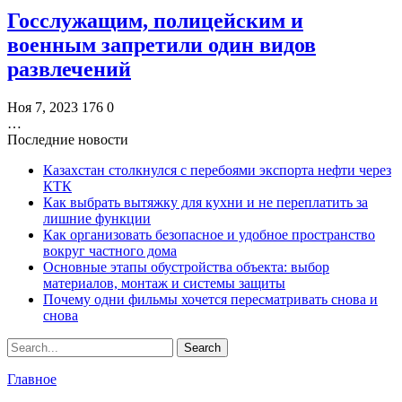
Госслужащим, полицейским и
военным запретили один видов
развлечений
Ноя 7, 2023
176
0
…
Последние новости
Казахстан столкнулся с перебоями экспорта нефти через
КТК
Как выбрать вытяжку для кухни и не переплатить за
лишние функции
Как организовать безопасное и удобное пространство
вокруг частного дома
Основные этапы обустройства объекта: выбор
материалов, монтаж и системы защиты
Почему одни фильмы хочется пересматривать снова и
снова
Главное