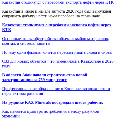
Казахстан столкнулся с перебоями экспорта нефти через КТК
Казахстан в июле и начале августа 2026 года был вынужден
сокращать добычу нефти из-за перебоев на терминале…
Казахстан столкнулся с перебоями экспорта нефти через
КТК
Основные этапы обустройства объекта: выбор материалов,
монтаж и системы защиты
Почему одни фильмы хочется пересматривать снова и снова
СЗЗ для новых объектов: что изменилось в Казахстане в 2026
году
В области Абай начали строительство новой
электростанции за 759 млрд тенге
Профессиональное образование в Костанае: возможности и
перспективы развития
На руднике KAZ Minerals пострадали шесть рабочих
Как меняется культура потребления в эпоху разумной
экономии