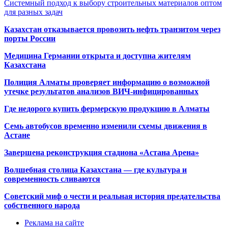
Системный подход к выбору строительных материалов оптом
для разных задач
Казахстан отказывается провозить нефть транзитом через
порты России
Медицина Германии открыта и доступна жителям
Казахстана
Полиция Алматы проверяет информацию о возможной
утечке результатов анализов ВИЧ-инфицированных
Где недорого купить фермерскую продукцию в Алматы
Семь автобусов временно изменили схемы движения в
Астане
Завершена реконструкция стадиона «Астана Арена»
Волшебная столица Казахстана — где культура и
современность сливаются
Советский миф о чести и реальная история предательства
собственного народа
Реклама на сайте