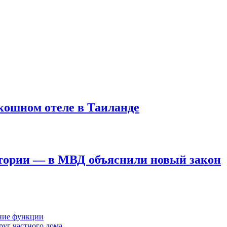
кошном отеле в Таиланде
стории — в МВД объяснили новый закон
шние функции
руг частного дома