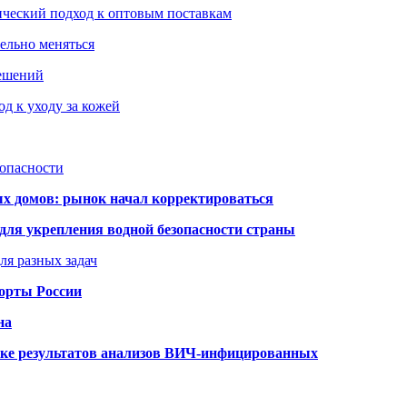
ический подход к оптовым поставкам
тельно меняться
решений
д к уходу за кожей
зопасности
ых домов: рынок начал корректироваться
для укрепления водной безопасности страны
ля разных задач
порты России
на
ке результатов анализов ВИЧ-инфицированных