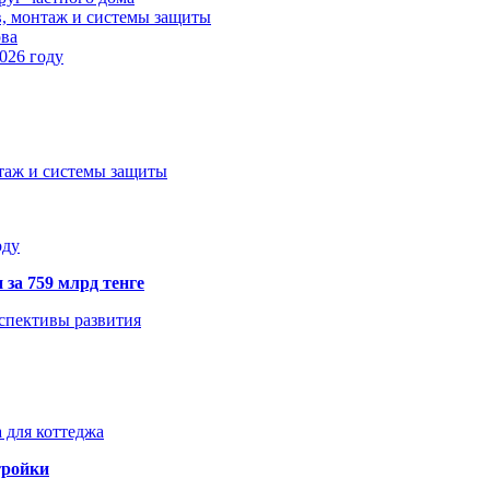
в, монтаж и системы защиты
ова
026 году
нтаж и системы защиты
оду
 за 759 млрд тенге
рспективы развития
 для коттеджа
тройки