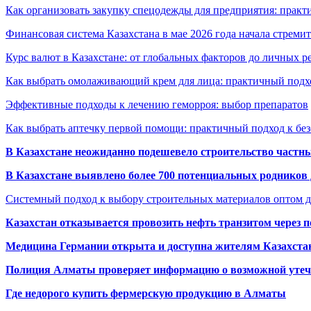
Как организовать закупку спецодежды для предприятия: практ
Финансовая система Казахстана в мае 2026 года начала стреми
Курс валют в Казахстане: от глобальных факторов до личных 
Как выбрать омолаживающий крем для лица: практичный подхо
Эффективные подходы к лечению геморроя: выбор препаратов
Как выбрать аптечку первой помощи: практичный подход к бе
В Казахстане неожиданно подешевело строительство частн
В Казахстане выявлено более 700 потенциальных родников 
Системный подход к выбору строительных материалов оптом д
Казахстан отказывается провозить нефть транзитом через 
Медицина Германии открыта и доступна жителям Казахста
Полиция Алматы проверяет информацию о возможной утеч
Где недорого купить фермерскую продукцию в Алматы