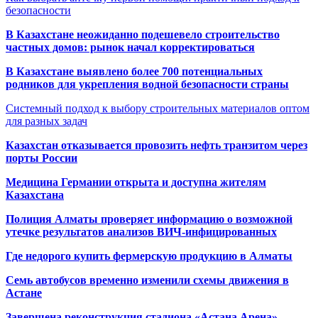
безопасности
В Казахстане неожиданно подешевело строительство
частных домов: рынок начал корректироваться
В Казахстане выявлено более 700 потенциальных
родников для укрепления водной безопасности страны
Системный подход к выбору строительных материалов оптом
для разных задач
Казахстан отказывается провозить нефть транзитом через
порты России
Медицина Германии открыта и доступна жителям
Казахстана
Полиция Алматы проверяет информацию о возможной
утечке результатов анализов ВИЧ-инфицированных
Где недорого купить фермерскую продукцию в Алматы
Семь автобусов временно изменили схемы движения в
Астане
Завершена реконструкция стадиона «Астана Арена»