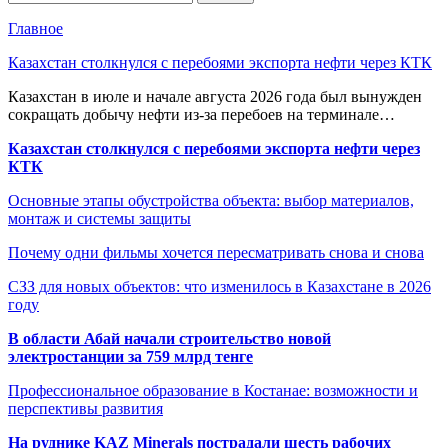
Главное
Казахстан столкнулся с перебоями экспорта нефти через КТК
Казахстан в июле и начале августа 2026 года был вынужден
сокращать добычу нефти из-за перебоев на терминале…
Казахстан столкнулся с перебоями экспорта нефти через
КТК
Основные этапы обустройства объекта: выбор материалов,
монтаж и системы защиты
Почему одни фильмы хочется пересматривать снова и снова
СЗЗ для новых объектов: что изменилось в Казахстане в 2026
году
В области Абай начали строительство новой
электростанции за 759 млрд тенге
Профессиональное образование в Костанае: возможности и
перспективы развития
На руднике KAZ Minerals пострадали шесть рабочих